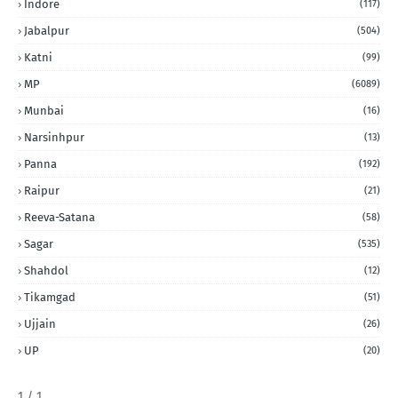
Indore
(117)
Jabalpur
(504)
Katni
(99)
MP
(6089)
Munbai
(16)
Narsinhpur
(13)
Panna
(192)
Raipur
(21)
Reeva-Satana
(58)
Sagar
(535)
Shahdol
(12)
Tikamgad
(51)
Ujjain
(26)
UP
(20)
1 / 1