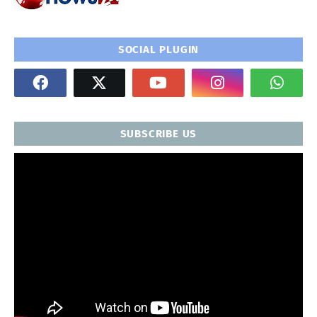
SOCIAL PLUGIN
SUBSCRIBE US
" frameborder="0" allowfullscreen>