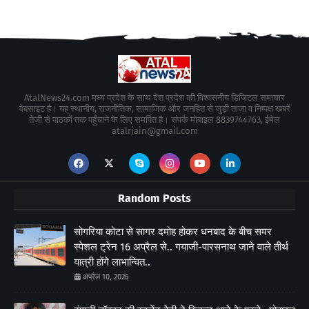
AtalNews24.com मध्य प्रदेश के साथ देश प्रदेश की विश्वसनीय डिजिटल समाचार
वेबसाइट है। यह स्थानीय, राजनीतिक, सामाजिक और जनहित से जुड़ी ताज़ा व निष्पक्ष खबरें
तेज़ी से पाठकों तक पहुँचाने के लिए समर्पित है। संपर्क मोबाइल 8839744763, ईमेल
atalrjain@gmail.com
Random Posts
सोगरिया कोटा से सागर दमोह होकर धनबाद के बीच समर
स्पेशल ट्रेन 16 अप्रैल से.. गयाजी-पारसनाथ जाने वाले तीर्थ
यात्री होंगे लाभान्वित..
अप्रैल 10, 2026