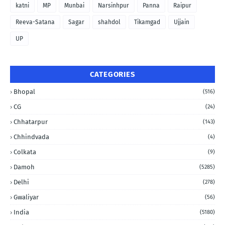
katni
MP
Munbai
Narsinhpur
Panna
Raipur
Reeva-Satana
Sagar
shahdol
Tikamgad
Ujjain
UP
CATEGORIES
Bhopal
(516)
CG
(24)
Chhatarpur
(143)
Chhindvada
(4)
Colkata
(9)
Damoh
(5285)
Delhi
(278)
Gwaliyar
(56)
India
(5180)