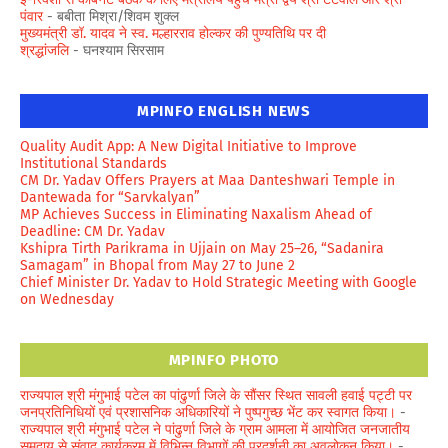
पंवार
- बबीता मिश्रा/शिवम शुक्ल
मुख्यमंत्री डॉ. यादव ने स्व. मल्हारराव होल्कर की पुण्यतिथि पर दी
श्रद्धांजलि
- घनश्याम सिरसाम
MPINFO ENGLISH NEWS
Quality Audit App: A New Digital Initiative to Improve
Institutional Standards
CM Dr. Yadav Offers Prayers at Maa Danteshwari Temple in
Dantewada for “Sarvkalyan”
MP Achieves Success in Eliminating Naxalism Ahead of
Deadline: CM Dr. Yadav
Kshipra Tirth Parikrama in Ujjain on May 25–26, “Sadanira
Samagam” in Bhopal from May 27 to June 2
Chief Minister Dr. Yadav to Hold Strategic Meeting with Google
on Wednesday
MPINFO PHOTO
राज्यपाल श्री मंगुभाई पटेल का पांढुर्णा जिले के सौंसर स्थित सावली हवाई पट्टी पर
जनप्रतिनिधियों एवं प्रशासनिक अधिकारियों ने पुष्पगुच्छ भेंट कर स्वागत किया।
-
राज्यपाल श्री मंगुभाई पटेल ने पांढुर्णा जिले के ग्राम आमला में आयोजित जनजातीय
समुदाय से संवाद कार्यक्रम में विभिन्न विभागों की प्रदर्शनी का अवलोकन किया।
-