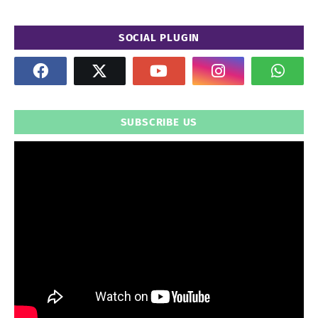
SOCIAL PLUGIN
SUBSCRIBE US
" frameborder="0" allowfullscreen>