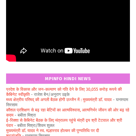
MPINFO HINDI NEWS
प्रदेश के विकास और जन-कल्याण को गति देने के लिए 30,055 करोड़ रूपये की
कैबिनेट स्वीकृति
- राजेश बैन/अनुराग उइके
मध्य क्षेत्रीय परिषद् की अगली बैठक होगी उज्जैन में : मुख्यमंत्री डॉ. यादव
- घनश्याम
सिरसाम
कौशल प्रशिक्षण से बढ़ रहा बेटियों का आत्मविश्वास, आत्मनिर्भर जीवन की ओर बढ़ रहे
कदम
- बबीता मिश्रा
ई-रिक्शा से कैबिनेट बैठक के लिए मंत्रालय पहुंचे मंत्री द्वय श्री टेटवाल और श्री
पंवार
- बबीता मिश्रा/शिवम शुक्ल
मुख्यमंत्री डॉ. यादव ने स्व. मल्हारराव होल्कर की पुण्यतिथि पर दी
श्रद्धांजलि
- घनश्याम सिरसाम