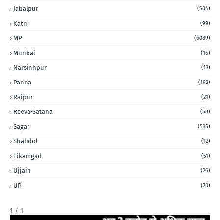
Jabalpur
(504)
Katni
(99)
MP
(6089)
Munbai
(16)
Narsinhpur
(13)
Panna
(192)
Raipur
(21)
Reeva-Satana
(58)
Sagar
(535)
Shahdol
(12)
Tikamgad
(51)
Ujjain
(26)
UP
(20)
1 / 1