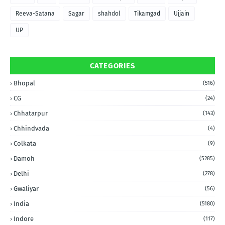
Reeva-Satana
Sagar
shahdol
Tikamgad
Ujjain
UP
CATEGORIES
Bhopal
(516)
CG
(24)
Chhatarpur
(143)
Chhindvada
(4)
Colkata
(9)
Damoh
(5285)
Delhi
(278)
Gwaliyar
(56)
India
(5180)
Indore
(117)