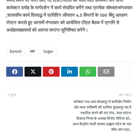
समय.समय पर जारी किए गए दिशा.निर्देशों का भली.भांति अध्ययन कर अपर
कलेक्टर दमोह के मार्गदर्शन में कार्य संपादित करेंगे तथा प्रत्येक सोमवारध्मंगलवार
;शासकीय कार्य दिवसद्ध में प्रतिदिन औसतन 4.5 विभागों के 100 बिंदु आरक्षण
रोस्टर कराते हुए आगामी मंगलवार को आयोजित टीएल बैठक में प्रगति से
अधोहस्ताक्षकर्ता को अवगत कराना सुनिश्चित करेंगे।
Damoh
MP
Sagar
पुराने
और नया
जागेश्वर नाथ धाम बांदकपुर में कारीडोर निर्माण
और माता रूक्मिणी की प्रतिमा कुंडलपुर मठ में
स्थापित करने की मांग तेज.. कल पर्यटन
विकास निगम के अध्यक्ष विनोद गोटिया को..
आज केंद्रीय मंत्री सांसद प्रह्लाद पटैल के नाम
सौंपा मांग पत्र..