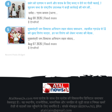
दबंग को प्रणाम न करने और शराब के लिए रूपए न देने पर गोली चलाई..!
युवजन सभा के राष्ट्रीय उपाध्यक्ष ने कड़ी कार्रवाई की मांग की..
दमोह। ग्राम कमता (थाना...
Aug 08 2026 |
Read more
0 टिप्पणियाँ
मुख्यमंत्री जन विश्वास अभियान तहत संवाद समाधान.. तहसील ग्राउंड से 13
को वृहद तिरंगा यात्रा.. हर घर तिरंगा को लेकर भाजपा की बैठक..
मुख्यमंत्री जन.विश्वास अभियान तहत संवाद...
Aug 07 2026 |
Read more
0 टिप्पणियाँ
Recent Posts Widget
AtalNews24.com मध्य प्रदेश के साथ देश प्रदेश की विश्वसनीय डिजिटल समाचार
वेबसाइट है। यह स्थानीय, राजनीतिक, सामाजिक और जनहित से जुड़ी ताज़ा व निष्पक्ष खबरें
तेज़ी से पाठकों तक पहुँचाने के लिए समर्पित है। संपर्क मोबाइल 8839744763, ईमेल
atalrjain@gmail.com