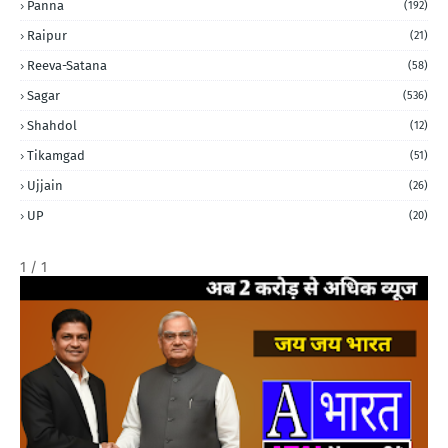
Panna
(192)
Raipur
(21)
Reeva-Satana
(58)
Sagar
(536)
Shahdol
(12)
Tikamgad
(51)
Ujjain
(26)
UP
(20)
1 / 1