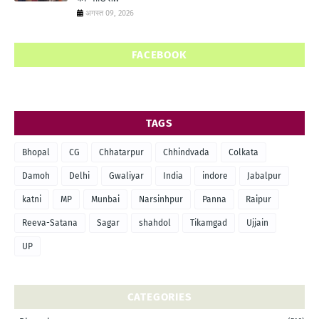
अगस्त 09, 2026
FACEBOOK
TAGS
Bhopal
CG
Chhatarpur
Chhindvada
Colkata
Damoh
Delhi
Gwaliyar
India
indore
Jabalpur
katni
MP
Munbai
Narsinhpur
Panna
Raipur
Reeva-Satana
Sagar
shahdol
Tikamgad
Ujjain
UP
CATEGORIES