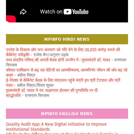
MPINFO HINDI NEWS
प्रदेश के विकास और जन-कल्याण को गति देने के लिए 30,055 करोड़ रूपये की
कैबिनेट स्वीकृति
- राजेश बैन/अनुराग उइके
मध्य क्षेत्रीय परिषद् की अगली बैठक होगी उज्जैन में : मुख्यमंत्री डॉ. यादव
- घनश्याम
सिरसाम
कौशल प्रशिक्षण से बढ़ रहा बेटियों का आत्मविश्वास, आत्मनिर्भर जीवन की ओर बढ़ रहे
कदम
- बबीता मिश्रा
ई-रिक्शा से कैबिनेट बैठक के लिए मंत्रालय पहुंचे मंत्री द्वय श्री टेटवाल और श्री
पंवार
- बबीता मिश्रा/शिवम शुक्ल
मुख्यमंत्री डॉ. यादव ने स्व. मल्हारराव होल्कर की पुण्यतिथि पर दी
श्रद्धांजलि
- घनश्याम सिरसाम
MPINFO ENGLISH NEWS
Quality Audit App: A New Digital Initiative to Improve
Institutional Standards