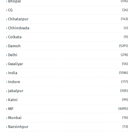
Bhopal
(516)
CG
(24)
Chhatarpur
(143)
Chhindvada
(4)
Colkata
(9)
Damoh
(5291)
Delhi
(278)
Gwaliyar
(56)
India
(5186)
Indore
(117)
Jabalpur
(505)
Katni
(99)
MP
(6095)
Munbai
(16)
Narsinhpur
(13)