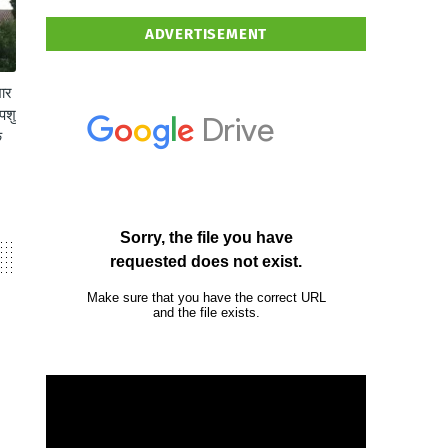
ADVERTISEMENT
भार
पशु
क