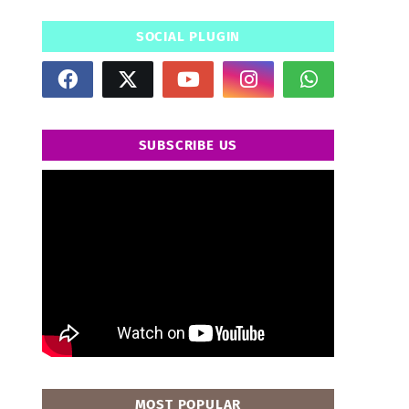
SOCIAL PLUGIN
SUBSCRIBE US
" frameborder="0" allowfullscreen>
MOST POPULAR