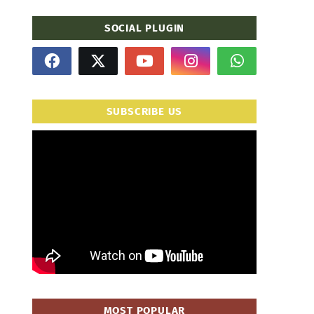
SOCIAL PLUGIN
SUBSCRIBE US
" frameborder="0" allowfullscreen>
MOST POPULAR