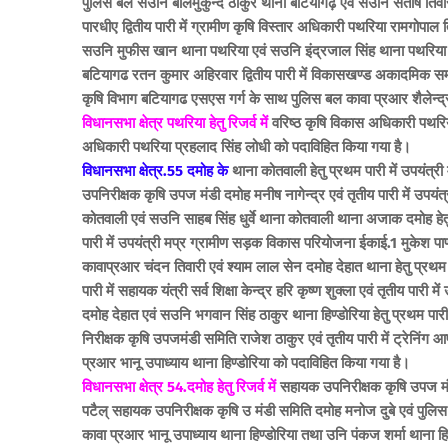
पुलिस बल सउनि बालमुकुन्द ठाकुर थाना बटियागढ़ एवं सउनि संतोष तिवार
पारधीए द्वितीय पारी में ग्रामीण कृषि विस्तार अधिकारी पथरिया रामगोपाल
सउनि मुफीस खान थाना पथरिया एवं सउनि इंद्रजाल सिंह थाना पथरिया 
बटियागढ रतन कुमार अहिरवार द्वितीय पारी में विकासखण्ड अकादमिक समन्व
कृषि विभाग बटियागढ एसएस गर्ग के साथ पुलिस बल कावा प्रआर शैलेन्द
विधानसभा क्षेत्र पथरिया हेतु रिजर्व में
वरिष्ठ कृषि विकास अधिकारी पथरिय
अधिकारी पथरिया प्रहलाद सिंह लोधी को पदाविहित किया गया है।
विधानसभा क्षेत्र.55 दमोह के
थाना कोतवाली हेतु प्रथम पारी में उपयंत्री
उपनिरीक्षक कृषि उपज मंडी दमोह मनीष नागेन्द्र एवं तृतीय पारी में उप
कोतवाली एवं सउनि साहब सिंह धुर्वे थाना कोतवाली थाना अजाक दमोह हेत
पारी में उपयंत्री मप्र ग्रामीण सड़क विकास परियोजना ईकाई.1 मुकेश पाण्ड
कावाप्रआर चंदन तिवारी एवं श्याम लाल सेन दमोह देहात थाना हेतु प्रथम प
पारी में सहायक यंत्री सर्व शिक्षा केन्द्र हरि कृष्ण शुक्ला एवं तृतीय प
दमोह देहात एवं सउनि भगवान सिंह ठाकुर थाना हिण्डोरिया हेतु प्रथम पारी में
निरीक्षक कृषि उपजमंडी समिति राजेश ठाकुर एवं तृतीय पारी में ट्रेनि
प्रआर भानू उपाध्याय थाना हिण्डोरिया को पदाविहित किया गया है।
विधानसभा क्षेत्र 54.दमोह हेतु रिजर्व में
सहायक उपनिरीक्षक कृषि उपज मंड
पटैल् सहायक उपनिरीक्षक कृषि उ मंडी समिति दमोह मनोज दुबे एवं पुलि
कावा प्रआर भानू उपाध्याय थाना हिण्डोरिया तथा उनि पंकज शर्मा थाना हि