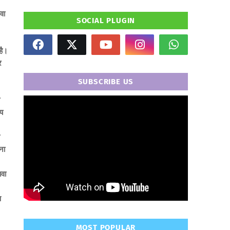
वा
SOCIAL PLUGIN
है।
र
SUBSCRIBE US
ीय
" frameborder="0" allowfullscreen>
ना
ावा
ण
MOST POPULAR