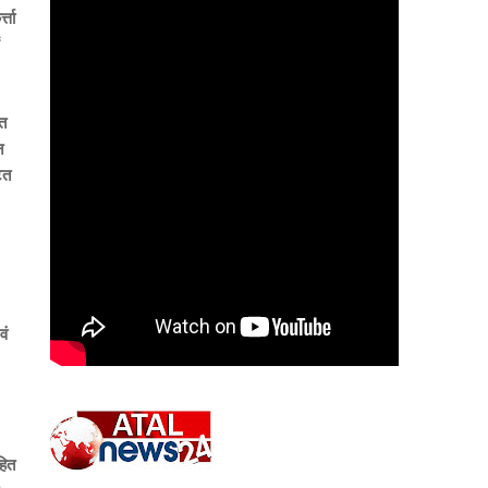
्ता
्त
न
ित
वं
हित