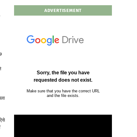
ADVERTISEMENT
09
े
ाला
 ऐसे
ं