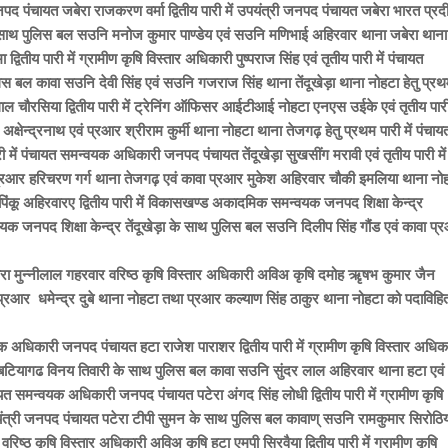
नपद पंचायत जबेरा राजकरण वर्मा द्वितीय पारी में उपयंत्री जनपद पंचायत जबेरा भारत प्रद
 के साथ पुलिस बल सउनि मनोज कुमार पाण्डेय एवं सउनि मणिभाई अहिरवार थाना जबेरा थाना
वितीय पारी में ग्रामीण कृषि विस्तार अधिकारी पुष्पराज सिंह एवं तृतीय पारी में पंचायत
बल कावा सउनि देवी सिंह एवं सउनि गजराज सिंह थाना तेंदूखेड़ा थाना नोहटा हेतु प्र
ाल चौरसिया द्वितीय पारी में ट्रेनिंग ऑफिसर आईटीआई नोहटा एनएस उईके एवं तृतीय पारी 
्षेन्द्रनाथ एवं प्रआर श्रीराम कुर्मी थाना नोहटा थाना तेजगढ़ हेतु प्रथम पारी में पंचाय
में पंचायत समन्वयक अधिकारी जनपद पंचायत तेंदूखेड़ा सुखसींग मरावी एवं तृतीय पारी में
्रआर हरिचरण गर्ग थाना तेजगढ़ एवं कावा प्रआर मुकेश अहिरवार चौकी इमलिया थाना नो
ेड़ा पिंकू अहिरवारए द्वितीय पारी में विकासखण्ड अकादमिक समन्वयक जनपद शिक्षा केन्द्र
वयक जनपद शिक्षा केन्द्र तेंदूखेड़ा के साथ पुलिस बल सउनि दिलीप सिंह गौंड एवं कावा प्
ेरा मुन्नीलाल गहरवार वरिष्ठ कृषि विस्तार अधिकारी अविअ कृषि दमोह ऋृषभ कुमार जैन
ें प्रआर धमेन्द्र दुबे थाना नोहटा तथा प्रआर कल्याण सिंह ठाकुर थाना नोहटा को पदाविहि
यक अधिकारी जनपद पंचायत हटा राजेश पाराशर द्वितीय पारी में ग्रामीण कृषि विस्तार अधिक
त बटियागढ विनय तिवारी के साथ पुलिस बल कावा सउनि सुंदर लाल अहिरवार थाना हटा एवं
ायत समन्वयक अधिकारी जनपद पंचायत पटेरा अंगद सिंह लोधी द्वितीय पारी में ग्रामीण कृषि
पयंत्री जनपद पंचायत पटेरा टीपी सुमन के साथ पुलिस बल कावाण् सउनि रामकुमार सिरोठि
ं वरिष्ठ कृषि विस्तार अधिकारी अविअ कृषि हटा एमपी सिरवैया द्वितीय पारी में ग्रामीण कृषि