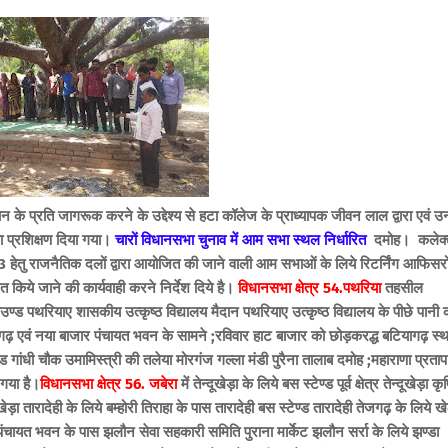
ान के प्रति जागरूक करने के उद्देश्य से हटा कॉलेज के प्राध्यापक जीवन लाल द्वारा एवं उ
का प्रशिक्षण दिया गया।
चारों विधानसभा चुनाव में आम सभा स्थल निर्धारित
दमोह। कलेक
हेतु राजनैतिक दलों द्वारा आयोजित की जाने वाली आम सभाओं के लिये रिटर्निंग आफिसरो
ित किये जाने की कार्यवाही करने निर्देश दिये है।
विधानसभा क्षेत्र 54.पथरिया
तहसील
्ड पथरियाए शासकीय उत्कृष्ठ विद्यालय मैदान पथरियाए उत्कृष्ठ विद्यालय के पीछे पानी 
ागढ़ एवं नया बाजार पंचायत भवन के सामने ;रविवार हाट बाजार को छोड़करद्ध बटियागढ़ स्
 गांधी चौक उमामिस्त्री की तलेया मोरगंज गल्ला मंडी पुरैना तालाब दमोह ;महाराणा प्रताप
 गया है।
विधानसभा क्षेत्र 56. जबेरा
में तेन्दूखेड़ा के लिये बस स्टेण्ड पूर्व क्षेत्र तेन्दूखेड़ा कृ
ेड़ा तारादेही के लिये बम्होरी तिराहा के पास तारादेही बस स्टेण्ड तारादेही तेजगढ़ के लिये ख
चायत भवन के पास झलौन सेवा सहकारी समिति पुराना मार्केट झलौन सर्रा के लिये झण्डा