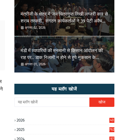
मंत्रीजी के क्षेत्र में जय चित्रगुप्त लिखी लग्जरी कार से
शराब तस्करी.. संगठन कार्यकर्ताओं ने 39 पेटी अवैध
शराब पकड़वाई..
अगस्त 02, 2026
मंडी में व्यापारियों की मनमानी से किसान आंदोलन की
राह पर.. डाक निलामी न होने से हुये नुकसान के
मुआवजा की मांग..
अगस्त 01, 2026
ल
ने
यह ब्लॉग खोजें
2026
40
4
2025
762
2024
97