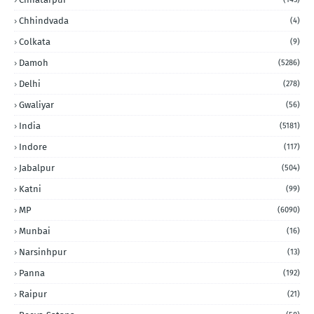
Chhindvada
(4)
Colkata
(9)
Damoh
(5286)
Delhi
(278)
Gwaliyar
(56)
India
(5181)
Indore
(117)
Jabalpur
(504)
Katni
(99)
MP
(6090)
Munbai
(16)
Narsinhpur
(13)
Panna
(192)
Raipur
(21)