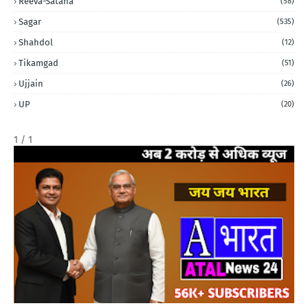
Reeva-Satana
(58)
Sagar
(535)
Shahdol
(12)
Tikamgad
(51)
Ujjain
(26)
UP
(20)
1 / 1