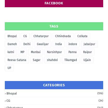
FACEBOOK
TAGS
Bhopal
CG
Chhatarpur
Chhindvada
Colkata
Damoh
Delhi
Gwaliyar
India
indore
Jabalpur
katni
MP
Munbai
Narsinhpur
Panna
Raipur
Reeva-Satana
Sagar
shahdol
Tikamgad
Ujjain
UP
CATEGORIES
Bhopal
(516)
CG
(24)
Chhatarpur
(143)