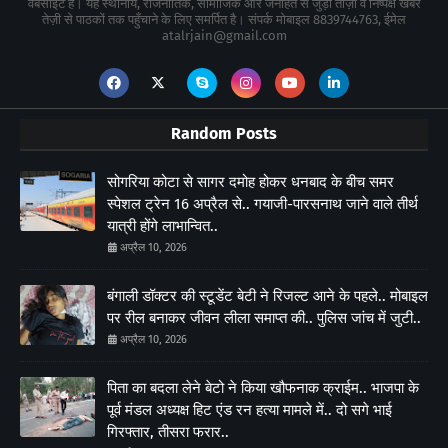
वेबसाइट है। यह स्थानीय, राजनीतिक, सामाजिक और जनहित से जुड़ी ताज़ा व निष्पक्ष खबरें
तेज़ी से पाठकों तक पहुँचाने के लिए समर्पित है। संपर्क मोबाइल 8839744763, ईमेल
atalrjain@gmail.com
Random Posts
सोगरिया कोटा से सागर दमोह होकर धनबाद के बीच समर
स्पेशल ट्रेन 16 अप्रैल से.. गयाजी-पारसनाथ जाने वाले तीर्थ
यात्री होंगे लाभान्वित..
अप्रैल 10, 2026
बंगाली डॉक्टर की स्टूडेंट बेटी ने रिजल्ट आने के पहले.. मोबाइल
पर रील बनाकर जीवन लीला समाप्त की.. पुलिस जांच में जुटी..
अप्रैल 10, 2026
पिता का बदला लेने बेटो ने किया खौफनाक क्राईम.. भाजपा के
पूर्व मंडल अध्यक्ष हिट एंड रन हत्या मामले में.. दो सगे भाई
गिरफ्तार, तीसरा फरार..