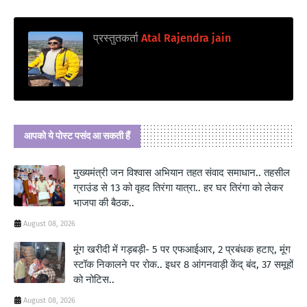
प्रस्तुतकर्ता
Atal Rajendra jain
आपको ये पोस्ट पसंद आ सकती हैं
मुख्यमंत्री जन विश्वास अभियान तहत संवाद समाधान.. तहसील
ग्राउंड से 13 को वृहद तिरंगा यात्रा.. हर घर तिरंगा को लेकर
भाजपा की बैठक..
August 08, 2026
मूंग खरीदी में गड़बड़ी- 5 पर एफआईआर, 2 प्रबंधक हटाए, मूंग
स्टॉक निकालने पर रोक.. इधर 8 आंगनवाड़ी केंद् बंद, 37 समूहों
को नोटिस..
August 08, 2026