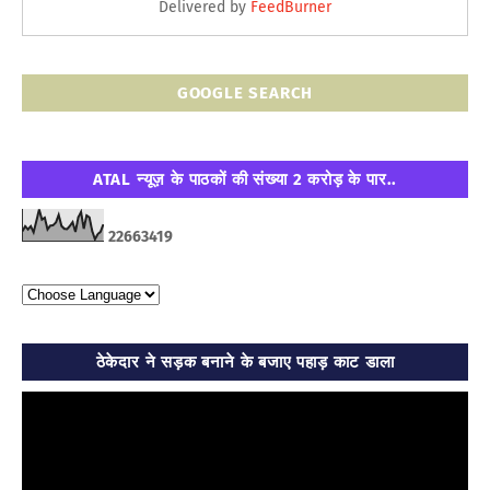
Delivered by
FeedBurner
GOOGLE SEARCH
ATAL न्यूज़ के पाठकों की संख्या 2 करोड़ के पार..
2
2
6
6
3
4
1
9
ठेकेदार ने सड़क बनाने के बजाए पहाड़ काट डाला