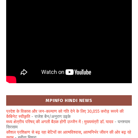
MPINFO HINDI NEWS
प्रदेश के विकास और जन-कल्याण को गति देने के लिए 30,055 करोड़ रूपये की
कैबिनेट स्वीकृति
- राजेश बैन/अनुराग उइके
मध्य क्षेत्रीय परिषद् की अगली बैठक होगी उज्जैन में : मुख्यमंत्री डॉ. यादव
- घनश्याम
सिरसाम
कौशल प्रशिक्षण से बढ़ रहा बेटियों का आत्मविश्वास, आत्मनिर्भर जीवन की ओर बढ़ रहे
कदम
- बबीता मिश्रा