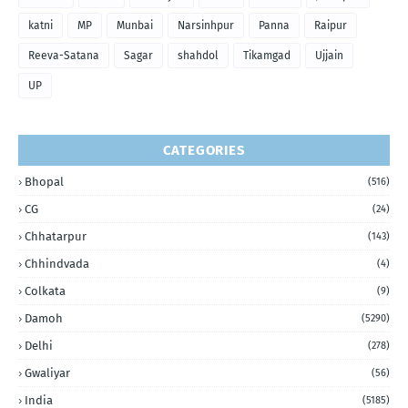
katni
MP
Munbai
Narsinhpur
Panna
Raipur
Reeva-Satana
Sagar
shahdol
Tikamgad
Ujjain
UP
CATEGORIES
Bhopal
(516)
CG
(24)
Chhatarpur
(143)
Chhindvada
(4)
Colkata
(9)
Damoh
(5290)
Delhi
(278)
Gwaliyar
(56)
India
(5185)