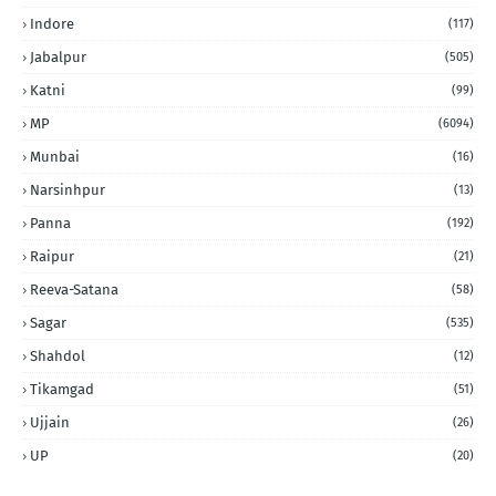
Indore
(117)
Jabalpur
(505)
Katni
(99)
MP
(6094)
Munbai
(16)
Narsinhpur
(13)
Panna
(192)
Raipur
(21)
Reeva-Satana
(58)
Sagar
(535)
Shahdol
(12)
Tikamgad
(51)
Ujjain
(26)
UP
(20)