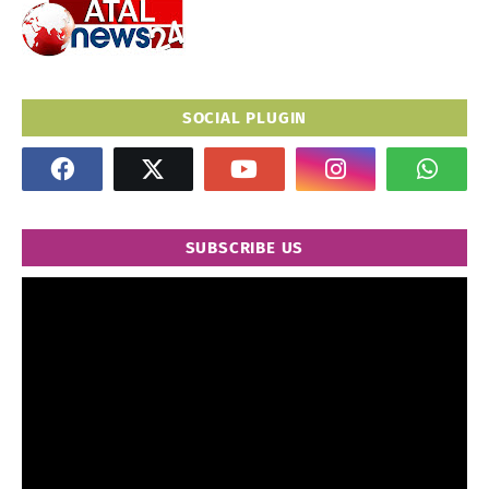
SOCIAL PLUGIN
SUBSCRIBE US
" frameborder="0" allowfullscreen>