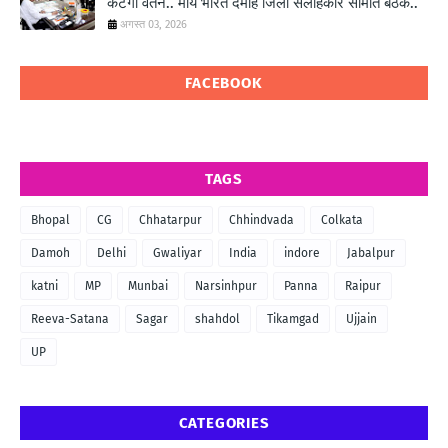
कटेगा वेतन.. माय भारत दमोह जिला सलाहकार समिति बैठक..
अगस्त 03, 2026
FACEBOOK
TAGS
Bhopal
CG
Chhatarpur
Chhindvada
Colkata
Damoh
Delhi
Gwaliyar
India
indore
Jabalpur
katni
MP
Munbai
Narsinhpur
Panna
Raipur
Reeva-Satana
Sagar
shahdol
Tikamgad
Ujjain
UP
CATEGORIES