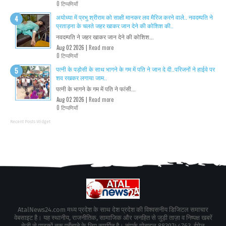
0 टिप्पणियाँ
अयोध्या में प्रभु श्रीराम को साक्षी मानकर लव मैरिज करने वाले.. नवदम्पति ने
प्रताड़ना के चलते जहर खाकर जान देने की कोशिश की..
नवदम्पति ने जहर खाकर जान देने की कोशिश...
Aug 02 2026 |
Read more
0 टिप्पणियाँ
पत्नी के पड़ोसी के साथ भागने के गम में पति ने जान दे दी..परिजनों ने हाईवे पर
शव रखकर लगाया जाम..
पत्नी के भागने के गम में पति ने फांसी...
Aug 02 2026 |
Read more
0 टिप्पणियाँ
Recent Posts Widget
AtalNews24.com मध्य प्रदेश के साथ देश प्रदेश की विश्वसनीय डिजिटल समाचार
वेबसाइट है। यह स्थानीय, राजनीतिक, सामाजिक और जनहित से जुड़ी ताज़ा व निष्पक्ष खबरें
तेज़ी से पाठकों तक पहुँचाने के लिए समर्पित है। संपर्क मोबाइल 8839744763, ईमेल