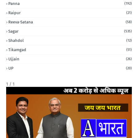
Panna
(192)
Raipur
(21)
Reeva-Satana
(58)
Sagar
(535)
Shahdol
(12)
Tikamgad
(51)
Ujjain
(26)
UP
(20)
1 / 1