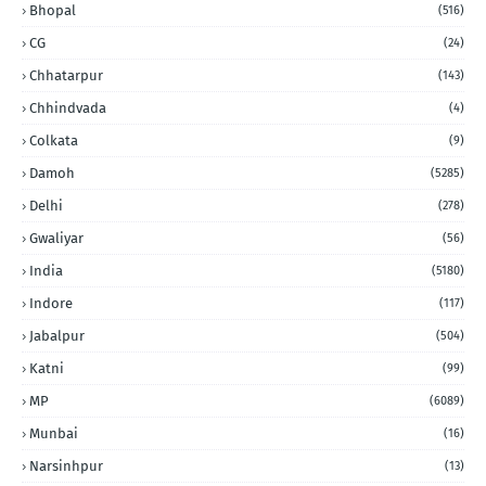
Bhopal
(516)
CG
(24)
Chhatarpur
(143)
Chhindvada
(4)
Colkata
(9)
Damoh
(5285)
Delhi
(278)
Gwaliyar
(56)
India
(5180)
Indore
(117)
Jabalpur
(504)
Katni
(99)
MP
(6089)
Munbai
(16)
Narsinhpur
(13)