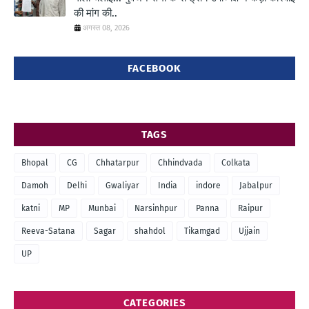
की मांग की..
अगस्त 08, 2026
FACEBOOK
TAGS
Bhopal
CG
Chhatarpur
Chhindvada
Colkata
Damoh
Delhi
Gwaliyar
India
indore
Jabalpur
katni
MP
Munbai
Narsinhpur
Panna
Raipur
Reeva-Satana
Sagar
shahdol
Tikamgad
Ujjain
UP
CATEGORIES