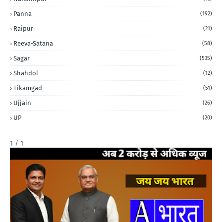
Panna
(192)
Raipur
(21)
Reeva-Satana
(58)
Sagar
(535)
Shahdol
(12)
Tikamgad
(51)
Ujjain
(26)
UP
(20)
1 / 1