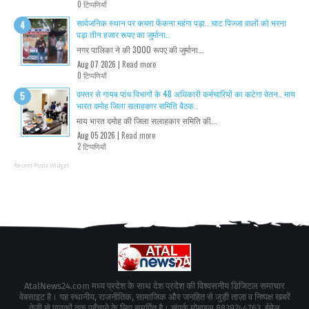
0 टिप्पणियाँ
सार्वजनिक स्थान पर कचरा फेंकना महंगा पड़ा.. चाट पिज्जा वालों को भरना
पड़ा तीन हजार रूपए का जुर्माना..
नगर पालिका ने की 3000 रूपए की जुर्माना...
Aug 07 2026 |
Read more
0 टिप्पणियाँ
दफ्तर से गायब पांच विभागों के 48 अधिकारी कर्मचारियों का कटेगा वेतन.. माय
भारत दमोह जिला सलाहकार समिति बैठक..
माय भारत दमोह की जिला सलाहकार समिति की...
Aug 05 2026 |
Read more
2 टिप्पणियाँ
Recent Posts Widget
AtalNews24.com मध्य प्रदेश के साथ देश प्रदेश की विश्वसनीय डिजिटल समाचार
वेबसाइट है। यह स्थानीय, राजनीतिक, सामाजिक और जनहित से जुड़ी ताज़ा व निष्पक्ष खबरें
तेज़ी से पाठकों तक पहुँचाने के लिए समर्पित है। संपर्क मोबाइल 8839744763, ईमेल