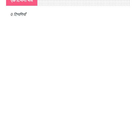
एक टिप्पणी भेजें
0 टिप्पणियाँ