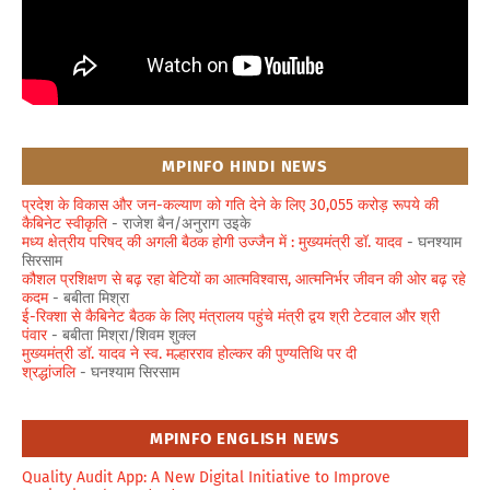
MPINFO HINDI NEWS
प्रदेश के विकास और जन-कल्याण को गति देने के लिए 30,055 करोड़ रूपये की
कैबिनेट स्वीकृति
- राजेश बैन/अनुराग उइके
मध्य क्षेत्रीय परिषद् की अगली बैठक होगी उज्जैन में : मुख्यमंत्री डॉ. यादव
- घनश्याम
सिरसाम
कौशल प्रशिक्षण से बढ़ रहा बेटियों का आत्मविश्वास, आत्मनिर्भर जीवन की ओर बढ़ रहे
कदम
- बबीता मिश्रा
ई-रिक्शा से कैबिनेट बैठक के लिए मंत्रालय पहुंचे मंत्री द्वय श्री टेटवाल और श्री
पंवार
- बबीता मिश्रा/शिवम शुक्ल
मुख्यमंत्री डॉ. यादव ने स्व. मल्हारराव होल्कर की पुण्यतिथि पर दी
श्रद्धांजलि
- घनश्याम सिरसाम
MPINFO ENGLISH NEWS
Quality Audit App: A New Digital Initiative to Improve