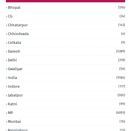
Bhopal
(516)
CG
(24)
Chhatarpur
(143)
Chhindvada
(4)
Colkata
(9)
Damoh
(5289)
Delhi
(278)
Gwaliyar
(56)
India
(5184)
Indore
(117)
Jabalpur
(505)
Katni
(99)
MP
(6093)
Munbai
(16)
Narsinhpur
(13)