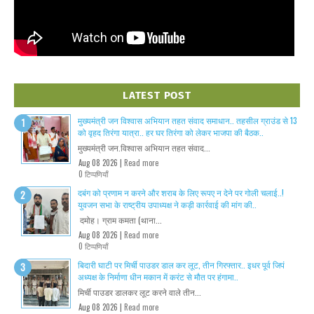
LATEST POST
मुख्यमंत्री जन विश्वास अभियान तहत संवाद समाधान.. तहसील ग्राउंड से 13
को वृहद तिरंगा यात्रा.. हर घर तिरंगा को लेकर भाजपा की बैठक..
मुख्यमंत्री जन.विश्वास अभियान तहत संवाद...
Aug 08 2026 |
Read more
0 टिप्पणियाँ
दबंग को प्रणाम न करने और शराब के लिए रूपए न देने पर गोली चलाई..!
युवजन सभा के राष्ट्रीय उपाध्यक्ष ने कड़ी कार्रवाई की मांग की..
दमोह। ग्राम कमता (थाना...
Aug 08 2026 |
Read more
0 टिप्पणियाँ
बिदारी घाटी पर मिर्ची पाउडर डाल कर लूट, तीन गिरफ्तार.. इधर पूर्व जिपं
अध्यक्ष के निर्माणा धीन मकान में करंट से मौत पर हंगामा..
मिर्ची पाउडर डालकर लूट करने वाले तीन...
Aug 08 2026 |
Read more