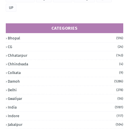
UP
CATEGORIES
Bhopal
(516)
CG
(24)
Chhatarpur
(143)
Chhindvada
(4)
Colkata
(9)
Damoh
(5286)
Delhi
(278)
Gwaliyar
(56)
India
(5181)
Indore
(117)
Jabalpur
(504)