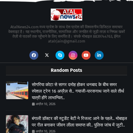
AtalNews24.com मध्य प्रदेश के साथ देश प्रदेश की विश्वसनीय डिजिटल समाचार
वेबसाइट है। यह स्थानीय, राजनीतिक, सामाजिक और जनहित से जुड़ी ताज़ा व निष्पक्ष खबरें
तेज़ी से पाठकों तक पहुँचाने के लिए समर्पित है। संपर्क मोबाइल 8839744763, ईमेल
atalrjain@gmail.com
Random Posts
सोगरिया कोटा से सागर दमोह होकर धनबाद के बीच समर
स्पेशल ट्रेन 16 अप्रैल से.. गयाजी-पारसनाथ जाने वाले तीर्थ
यात्री होंगे लाभान्वित..
अप्रैल 10, 2026
बंगाली डॉक्टर की स्टूडेंट बेटी ने रिजल्ट आने के पहले.. मोबाइल
पर रील बनाकर जीवन लीला समाप्त की.. पुलिस जांच में जुटी..
अप्रैल 10, 2026