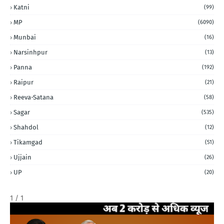
Katni
(99)
MP
(6090)
Munbai
(16)
Narsinhpur
(13)
Panna
(192)
Raipur
(21)
Reeva-Satana
(58)
Sagar
(535)
Shahdol
(12)
Tikamgad
(51)
Ujjain
(26)
UP
(20)
1 / 1