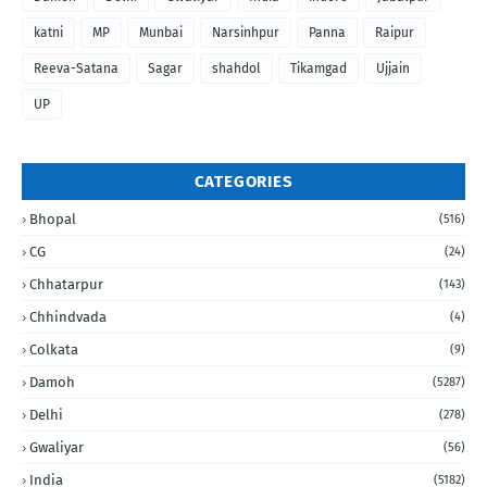
katni
MP
Munbai
Narsinhpur
Panna
Raipur
Reeva-Satana
Sagar
shahdol
Tikamgad
Ujjain
UP
CATEGORIES
Bhopal
(516)
CG
(24)
Chhatarpur
(143)
Chhindvada
(4)
Colkata
(9)
Damoh
(5287)
Delhi
(278)
Gwaliyar
(56)
India
(5182)