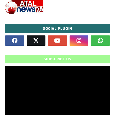
SOCIAL PLUGIN
SUBSCRIBE US
" frameborder="0" allowfullscreen>