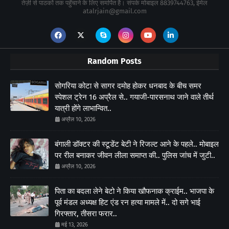
तेज़ी से पाठकों तक पहुँचाने के लिए समर्पित है। संपर्क मोबाइल 8839744763, ईमेल
atalrjain@gmail.com
Random Posts
सोगरिया कोटा से सागर दमोह होकर धनबाद के बीच समर
स्पेशल ट्रेन 16 अप्रैल से.. गयाजी-पारसनाथ जाने वाले तीर्थ
यात्री होंगे लाभान्वित..
अप्रैल 10, 2026
बंगाली डॉक्टर की स्टूडेंट बेटी ने रिजल्ट आने के पहले.. मोबाइल
पर रील बनाकर जीवन लीला समाप्त की.. पुलिस जांच में जुटी..
अप्रैल 10, 2026
पिता का बदला लेने बेटो ने किया खौफनाक क्राईम.. भाजपा के
पूर्व मंडल अध्यक्ष हिट एंड रन हत्या मामले में.. दो सगे भाई
गिरफ्तार, तीसरा फरार..
मई 13, 2026