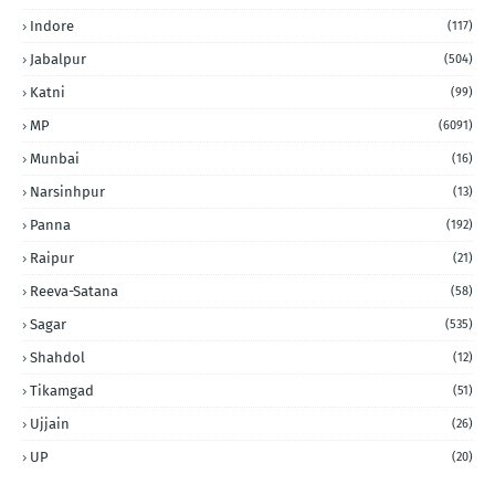
Indore
(117)
Jabalpur
(504)
Katni
(99)
MP
(6091)
Munbai
(16)
Narsinhpur
(13)
Panna
(192)
Raipur
(21)
Reeva-Satana
(58)
Sagar
(535)
Shahdol
(12)
Tikamgad
(51)
Ujjain
(26)
UP
(20)