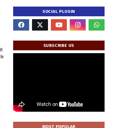
SOCIAL PLUGIN
SUBSCRIBE US
की
 के
" frameborder="0" allowfullscreen>
MOST POPULAR