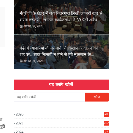
मंत्रीजी के क्षेत्र में जय चित्रगुप्त लिखी लग्जरी कार से
शराब तस्करी.. संगठन कार्यकर्ताओं ने 39 पेटी अवैध
शराब पकड़वाई..
अगस्त 02, 2026
मंडी में व्यापारियों की मनमानी से किसान आंदोलन की
राह पर.. डाक निलामी न होने से हुये नुकसान के
मुआवजा की मांग..
अगस्त 01, 2026
यह ब्लॉग खोजें
2026
40
्त
3
2025
762
्ति
2024
97