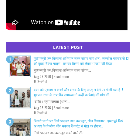
LATEST POST
मुख्यमंत्री जन विश्वास अभियान तहत संवाद समाधान.. तहसील ग्राउंड से 13
को वृहद तिरंगा यात्रा.. हर घर तिरंगा को लेकर भाजपा की बैठक..
मुख्यमंत्री जन.विश्वास अभियान तहत संवाद...
Aug 08 2026 |
Read more
0 टिप्पणियाँ
दबंग को प्रणाम न करने और शराब के लिए रूपए न देने पर गोली चलाई..!
युवजन सभा के राष्ट्रीय उपाध्यक्ष ने कड़ी कार्रवाई की मांग की..
दमोह। ग्राम कमता (थाना...
Aug 08 2026 |
Read more
0 टिप्पणियाँ
बिदारी घाटी पर मिर्ची पाउडर डाल कर लूट, तीन गिरफ्तार.. इधर पूर्व जिपं
अध्यक्ष के निर्माणा धीन मकान में करंट से मौत पर हंगामा..
मिर्ची पाउडर डालकर लूट करने वाले तीन...