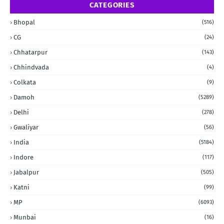
CATEGORIES
Bhopal
(516)
CG
(24)
Chhatarpur
(143)
Chhindvada
(4)
Colkata
(9)
Damoh
(5289)
Delhi
(278)
Gwaliyar
(56)
India
(5184)
Indore
(117)
Jabalpur
(505)
Katni
(99)
MP
(6093)
Munbai
(16)