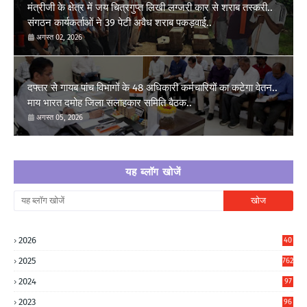
मंत्रीजी के क्षेत्र में जय चित्रगुप्त लिखी लग्जरी कार से शराब तस्करी..
संगठन कार्यकर्ताओं ने 39 पेटी अवैध शराब पकड़वाई..
अगस्त 02, 2026
दफ्तर से गायब पांच विभागों के 48 अधिकारी कर्मचारियों का कटेगा वेतन..
माय भारत दमोह जिला सलाहकार समिति बैठक..
अगस्त 05, 2026
यह ब्लॉग खोजें
2026
40
6
2025
762
2024
97
6
2023
96