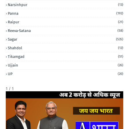
Narsinhpur
(13)
Panna
(192)
Raipur
(21)
Reeva-Satana
(58)
Sagar
(535)
Shahdol
(12)
Tikamgad
(51)
Ujjain
(26)
UP
(20)
1 / 1