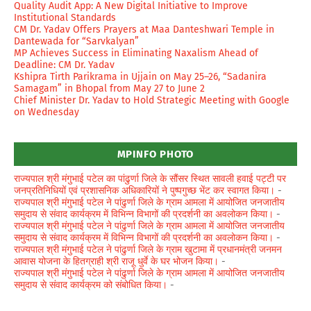
Quality Audit App: A New Digital Initiative to Improve
Institutional Standards
CM Dr. Yadav Offers Prayers at Maa Danteshwari Temple in
Dantewada for “Sarvkalyan”
MP Achieves Success in Eliminating Naxalism Ahead of
Deadline: CM Dr. Yadav
Kshipra Tirth Parikrama in Ujjain on May 25–26, “Sadanira
Samagam” in Bhopal from May 27 to June 2
Chief Minister Dr. Yadav to Hold Strategic Meeting with Google
on Wednesday
MPINFO PHOTO
राज्यपाल श्री मंगुभाई पटेल का पांढुर्णा जिले के सौंसर स्थित सावली हवाई पट्टी पर
जनप्रतिनिधियों एवं प्रशासनिक अधिकारियों ने पुष्पगुच्छ भेंट कर स्वागत किया।
-
राज्यपाल श्री मंगुभाई पटेल ने पांढुर्णा जिले के ग्राम आमला में आयोजित जनजातीय
समुदाय से संवाद कार्यक्रम में विभिन्न विभागों की प्रदर्शनी का अवलोकन किया।
-
राज्यपाल श्री मंगुभाई पटेल ने पांढुर्णा जिले के ग्राम आमला में आयोजित जनजातीय
समुदाय से संवाद कार्यक्रम में विभिन्न विभागों की प्रदर्शनी का अवलोकन किया।
-
राज्यपाल श्री मंगुभाई पटेल ने पांढुर्णा जिले के ग्राम खुटामा में प्रधानमंत्री जनमन
आवास योजना के हितग्राही श्री राजू धुर्वे के घर भोजन किया।
-
राज्यपाल श्री मंगुभाई पटेल ने पांढुर्णा जिले के ग्राम आमला में आयोजित जनजातीय
समुदाय से संवाद कार्यक्रम को संबोधित किया।
-