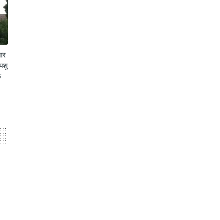
भार
पशु
क