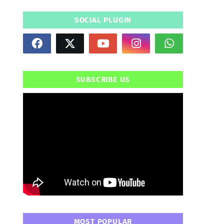
SOCIAL PLUGIN
SUBSCRIBE US
" frameborder="0" allowfullscreen>
MOST POPULAR