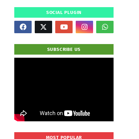
SOCIAL PLUGIN
SUBSCRIBE US
" frameborder="0" allowfullscreen>
MOST POPULAR