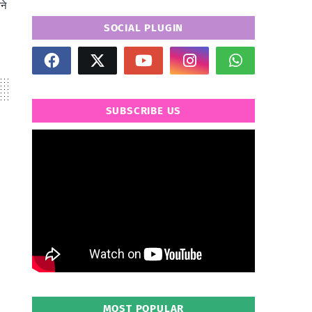
ने
SOCIAL PLUGIN
SUBSCRIBE US
" frameborder="0" allowfullscreen>
MOST POPULAR