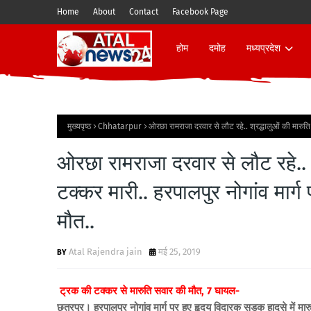
Home
About
Contact
Facebook Page
होम
दमोह
मध्यप्रदेश
मुख्यपृष्ठ
Chhatarpur
ओरछा रामराजा दरवार से लौट रहे.. श्रद्धालुओं की मारुति 
ओरछा रामराजा दरवार से लौट रहे.. श
टक्कर मारी.. हरपालपुर नोगांव मार्ग
मौत..
Atal Rajendra jain
मई 25, 2019
ट्रक की टक्कर से मारुति सवार की मौत, 7 घायल-
छतरपुर। हरपालपुर नोगांव मार्ग पर हुए हृदय विदारक सड़क हादसे में मार