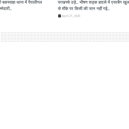
 बकस्वाहा थाना में पैरालीगल
परखच्चे उड़े.. भीषण सड़क हादसे में एयरबैग खुल
्मेदारी..
से मौके पर किसी की जान नहीं गई..
April 21, 2026