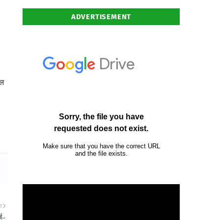
ADVERTISEMENT
ौल
ा
ई..