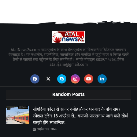
AtalNews24.com मध्य प्रदेश के साथ देश प्रदेश की विश्वसनीय डिजिटल समाचार
वेबसाइट है। यह स्थानीय, राजनीतिक, सामाजिक और जनहित से जुड़ी ताज़ा व निष्पक्ष खबरें
तेज़ी से पाठकों तक पहुँचाने के लिए समर्पित है। संपर्क मोबाइल 8839744763, ईमेल
atalrjain@gmail.com
Random Posts
सोगरिया कोटा से सागर दमोह होकर धनबाद के बीच समर
स्पेशल ट्रेन 16 अप्रैल से.. गयाजी-पारसनाथ जाने वाले तीर्थ
यात्री होंगे लाभान्वित..
अप्रैल 10, 2026