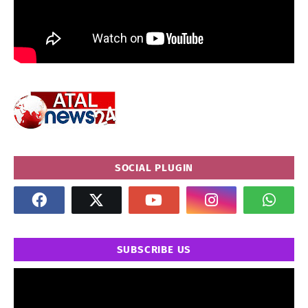
SOCIAL PLUGIN
SUBSCRIBE US
" frameborder="0" allowfullscreen>