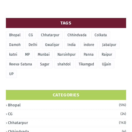
TAGS
Bhopal
CG
Chhatarpur
Chhindvada
Colkata
Damoh
Delhi
Gwaliyar
India
indore
Jabalpur
katni
MP
Munbai
Narsinhpur
Panna
Raipur
Reeva-Satana
Sagar
shahdol
Tikamgad
Ujjain
UP
CATEGORIES
Bhopal
(516)
CG
(24)
Chhatarpur
(143)
Chhindvada
(4)