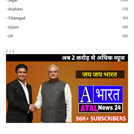
Sagar
(535)
Shahdol
(12)
Tikamgad
(51)
Ujjain
(26)
UP
(20)
1 / 1