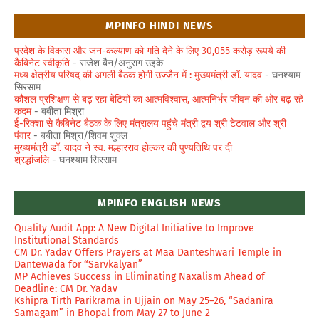
MPINFO HINDI NEWS
प्रदेश के विकास और जन-कल्याण को गति देने के लिए 30,055 करोड़ रूपये की
कैबिनेट स्वीकृति
- राजेश बैन/अनुराग उइके
मध्य क्षेत्रीय परिषद् की अगली बैठक होगी उज्जैन में : मुख्यमंत्री डॉ. यादव
- घनश्याम
सिरसाम
कौशल प्रशिक्षण से बढ़ रहा बेटियों का आत्मविश्वास, आत्मनिर्भर जीवन की ओर बढ़ रहे
कदम
- बबीता मिश्रा
ई-रिक्शा से कैबिनेट बैठक के लिए मंत्रालय पहुंचे मंत्री द्वय श्री टेटवाल और श्री
पंवार
- बबीता मिश्रा/शिवम शुक्ल
मुख्यमंत्री डॉ. यादव ने स्व. मल्हारराव होल्कर की पुण्यतिथि पर दी
श्रद्धांजलि
- घनश्याम सिरसाम
MPINFO ENGLISH NEWS
Quality Audit App: A New Digital Initiative to Improve
Institutional Standards
CM Dr. Yadav Offers Prayers at Maa Danteshwari Temple in
Dantewada for “Sarvkalyan”
MP Achieves Success in Eliminating Naxalism Ahead of
Deadline: CM Dr. Yadav
Kshipra Tirth Parikrama in Ujjain on May 25–26, “Sadanira
Samagam” in Bhopal from May 27 to June 2