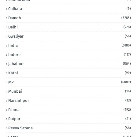
Colkata
(9)
Damoh
(5285)
Delhi
(278)
Gwaliyar
(56)
India
(5180)
Indore
(117)
Jabalpur
(504)
Katni
(99)
MP
(6089)
Munbai
(16)
Narsinhpur
(13)
Panna
(192)
Raipur
(21)
Reeva-Satana
(58)