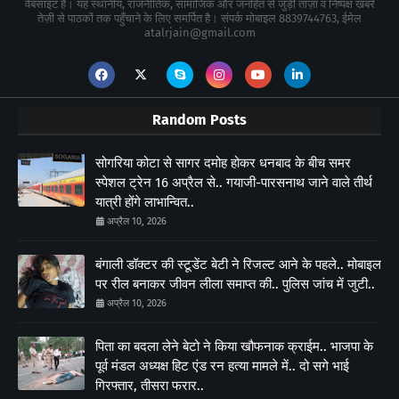
वेबसाइट है। यह स्थानीय, राजनीतिक, सामाजिक और जनहित से जुड़ी ताज़ा व निष्पक्ष खबरें
तेज़ी से पाठकों तक पहुँचाने के लिए समर्पित है। संपर्क मोबाइल 8839744763, ईमेल
atalrjain@gmail.com
Random Posts
सोगरिया कोटा से सागर दमोह होकर धनबाद के बीच समर
स्पेशल ट्रेन 16 अप्रैल से.. गयाजी-पारसनाथ जाने वाले तीर्थ
यात्री होंगे लाभान्वित..
अप्रैल 10, 2026
बंगाली डॉक्टर की स्टूडेंट बेटी ने रिजल्ट आने के पहले.. मोबाइल
पर रील बनाकर जीवन लीला समाप्त की.. पुलिस जांच में जुटी..
अप्रैल 10, 2026
पिता का बदला लेने बेटो ने किया खौफनाक क्राईम.. भाजपा के
पूर्व मंडल अध्यक्ष हिट एंड रन हत्या मामले में.. दो सगे भाई
गिरफ्तार, तीसरा फरार..