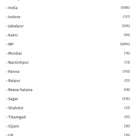
India
(5185)
Indore
(117)
Jabalpur
(505)
Katni
(99)
MP
(6094)
Munbai
(16)
Narsinhpur
(13)
Panna
(192)
Raipur
(21)
Reeva-Satana
(58)
Sagar
(535)
Shahdol
(12)
Tikamgad
(51)
Ujjain
(26)
UP
(20)