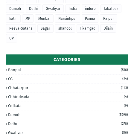
Damoh
Delhi
Gwaliyar
India
indore
Jabalpur
katni
MP
Munbai
Narsinhpur
Panna
Raipur
Reeva-Satana
Sagar
shahdol
Tikamgad
Ujjain
UP
CATEGORIES
Bhopal
(516)
CG
(24)
Chhatarpur
(143)
Chhindvada
(4)
Colkata
(9)
Damoh
(5290)
Delhi
(278)
Gwaliyar
(56)