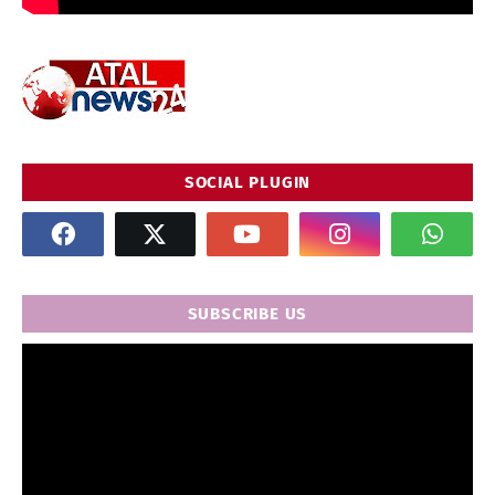
SOCIAL PLUGIN
SUBSCRIBE US
" frameborder="0" allowfullscreen>