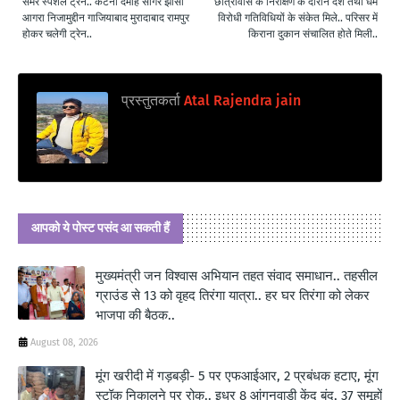
समर स्पेशल ट्रेन.. कटनी दमोह सागर झांसी
छात्रावास के निरीक्षण के दौरान देश तथा धर्म
आगरा निजामुद्दीन गाजियाबाद मुरादाबाद रामपुर
विरोधी गतिविधियों के संकेत मिले.. परिसर में
होकर चलेगी ट्रेन..
किराना दुकान संचालित होते मिली..
प्रस्तुतकर्ता
Atal Rajendra jain
आपको ये पोस्ट पसंद आ सकती हैं
मुख्यमंत्री जन विश्वास अभियान तहत संवाद समाधान.. तहसील
ग्राउंड से 13 को वृहद तिरंगा यात्रा.. हर घर तिरंगा को लेकर
भाजपा की बैठक..
August 08, 2026
मूंग खरीदी में गड़बड़ी- 5 पर एफआईआर, 2 प्रबंधक हटाए, मूंग
स्टॉक निकालने पर रोक.. इधर 8 आंगनवाड़ी केंद् बंद, 37 समूहों