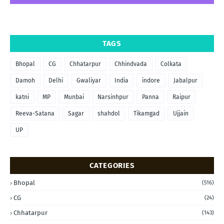
TAGS
Bhopal
CG
Chhatarpur
Chhindvada
Colkata
Damoh
Delhi
Gwaliyar
India
indore
Jabalpur
katni
MP
Munbai
Narsinhpur
Panna
Raipur
Reeva-Satana
Sagar
shahdol
Tikamgad
Ujjain
UP
CATEGORIES
Bhopal
(516)
CG
(24)
Chhatarpur
(143)