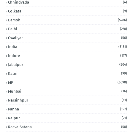
Chhindvada
(4)
Colkata
(9)
Damoh
(5286)
Delhi
(278)
Gwaliyar
(56)
India
(5181)
Indore
(117)
Jabalpur
(504)
Katni
(99)
MP
(6090)
Munbai
(16)
Narsinhpur
(13)
Panna
(192)
Raipur
(21)
Reeva-Satana
(58)