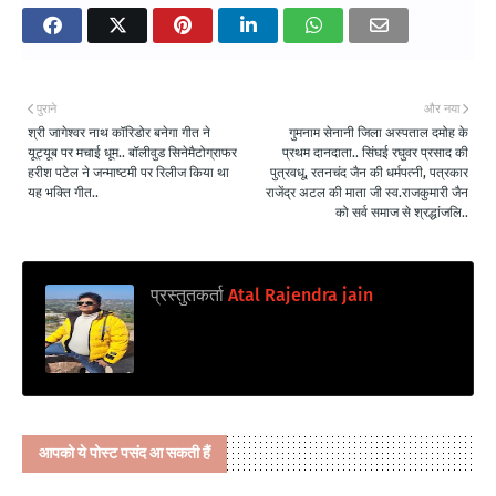
पुराने
और नया
श्री जागेश्वर नाथ कॉरिडोर बनेगा गीत ने
गुमनाम सेनानी जिला अस्पताल दमोह के
यूट्यूब पर मचाई धूम.. बॉलीवुड सिनेमैटोग्राफर
प्रथम दानदाता.. सिंघई रघुवर प्रसाद की
हरीश पटेल ने जन्माष्टमी पर रिलीज किया था
पुत्रवधू, रतनचंद जैन की धर्मपत्नी, पत्रकार
यह भक्ति गीत..
राजेंद्र अटल की माता जी स्व.राजकुमारी जैन
को सर्व समाज से श्रद्धांजलि..
प्रस्तुतकर्ता
Atal Rajendra jain
आपको ये पोस्ट पसंद आ सकती हैं