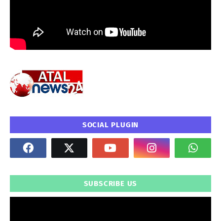
SOCIAL PLUGIN
SUBSCRIBE US
" frameborder="0" allowfullscreen>