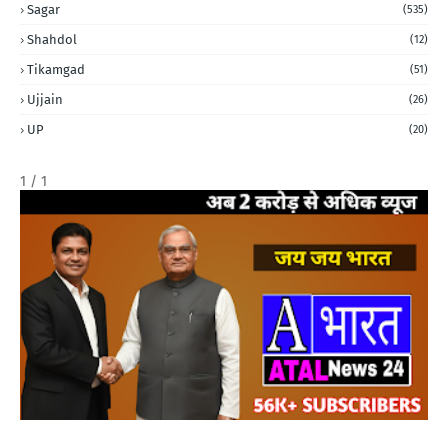
Sagar
(535)
Shahdol
(12)
Tikamgad
(51)
Ujjain
(26)
UP
(20)
1 / 1