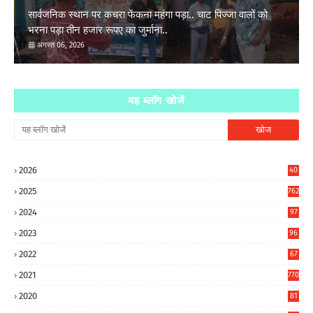
सार्वजनिक स्थान पर कचरा फेंकना महंगा पड़ा.. चाट पिज्जा वालों को
भरना पड़ा तीन हजार रूपए का जुर्माना..
अगस्त 06, 2026
यह ब्लॉग खोजें
2026
40
7
2025
762
2024
97
6
2023
96
0
2022
67
8
2021
770
2020
81
6