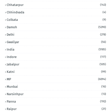
Chhatarpur
(143)
Chhindvada
(4)
Colkata
(9)
Damoh
(5290)
Delhi
(278)
Gwaliyar
(56)
India
(5185)
Indore
(117)
Jabalpur
(505)
Katni
(99)
MP
(6094)
Munbai
(16)
Narsinhpur
(13)
Panna
(192)
Raipur
(21)