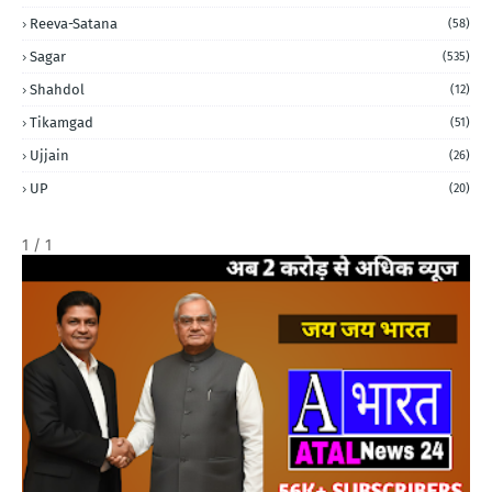
Reeva-Satana
(58)
Sagar
(535)
Shahdol
(12)
Tikamgad
(51)
Ujjain
(26)
UP
(20)
1 / 1