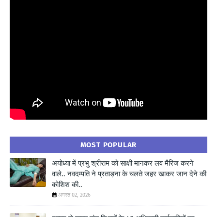
" frameborder="0" allowfullscreen>
MOST POPULAR
अयोध्या में प्रभु श्रीराम को साक्षी मानकर लव मैरिज करने
वाले.. नवदम्पति ने प्रताड़ना के चलते जहर खाकर जान देने की
कोशिश की..
अगस्त 02, 2026