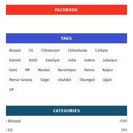
FACEBOOK
TAGS
Bhopal
CG
Chhatarpur
Chhindvada
Colkata
Damoh
Delhi
Gwaliyar
India
indore
Jabalpur
katni
MP
Munbai
Narsinhpur
Panna
Raipur
Reeva-Satana
Sagar
shahdol
Tikamgad
Ujjain
UP
CATEGORIES
Bhopal
(516)
CG
(24)