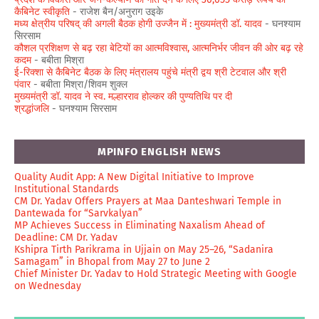
कैबिनेट स्वीकृति
- राजेश बैन/अनुराग उइके
मध्य क्षेत्रीय परिषद् की अगली बैठक होगी उज्जैन में : मुख्यमंत्री डॉ. यादव
- घनश्याम
सिरसाम
कौशल प्रशिक्षण से बढ़ रहा बेटियों का आत्मविश्वास, आत्मनिर्भर जीवन की ओर बढ़ रहे
कदम
- बबीता मिश्रा
ई-रिक्शा से कैबिनेट बैठक के लिए मंत्रालय पहुंचे मंत्री द्वय श्री टेटवाल और श्री
पंवार
- बबीता मिश्रा/शिवम शुक्ल
मुख्यमंत्री डॉ. यादव ने स्व. मल्हारराव होल्कर की पुण्यतिथि पर दी
श्रद्धांजलि
- घनश्याम सिरसाम
MPINFO ENGLISH NEWS
Quality Audit App: A New Digital Initiative to Improve
Institutional Standards
CM Dr. Yadav Offers Prayers at Maa Danteshwari Temple in
Dantewada for “Sarvkalyan”
MP Achieves Success in Eliminating Naxalism Ahead of
Deadline: CM Dr. Yadav
Kshipra Tirth Parikrama in Ujjain on May 25–26, “Sadanira
Samagam” in Bhopal from May 27 to June 2
Chief Minister Dr. Yadav to Hold Strategic Meeting with Google
on Wednesday