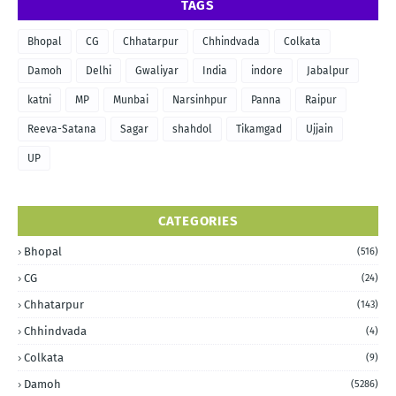
TAGS
Bhopal
CG
Chhatarpur
Chhindvada
Colkata
Damoh
Delhi
Gwaliyar
India
indore
Jabalpur
katni
MP
Munbai
Narsinhpur
Panna
Raipur
Reeva-Satana
Sagar
shahdol
Tikamgad
Ujjain
UP
CATEGORIES
Bhopal
(516)
CG
(24)
Chhatarpur
(143)
Chhindvada
(4)
Colkata
(9)
Damoh
(5286)