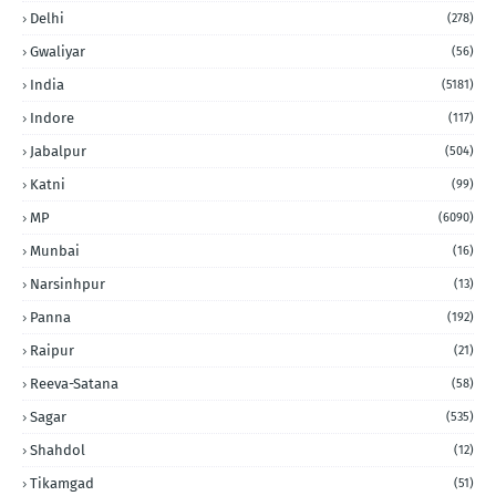
Delhi
(278)
Gwaliyar
(56)
India
(5181)
Indore
(117)
Jabalpur
(504)
Katni
(99)
MP
(6090)
Munbai
(16)
Narsinhpur
(13)
Panna
(192)
Raipur
(21)
Reeva-Satana
(58)
Sagar
(535)
Shahdol
(12)
Tikamgad
(51)