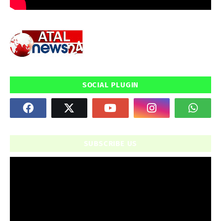
SOCIAL PLUGIN
SUBSCRIBE US
" frameborder="0" allowfullscreen>