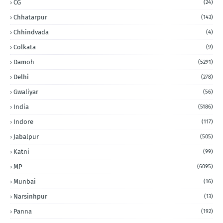
CG
(24)
Chhatarpur
(143)
Chhindvada
(4)
Colkata
(9)
Damoh
(5291)
Delhi
(278)
Gwaliyar
(56)
India
(5186)
Indore
(117)
Jabalpur
(505)
Katni
(99)
MP
(6095)
Munbai
(16)
Narsinhpur
(13)
Panna
(192)