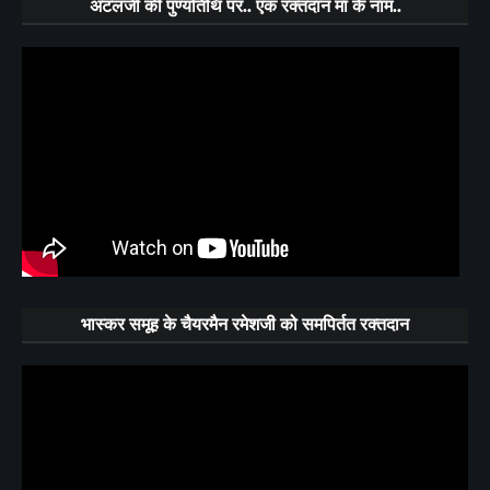
अटलजी की पुण्यतिथि पर.. एक रक्तदान मां के नाम..
भास्कर समूह के चैयरमैन रमेशजी को समपिर्तत रक्तदान