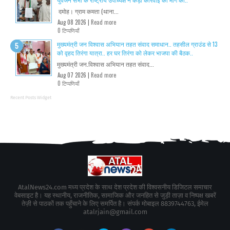
दमोह। ग्राम कमता (थाना...
Aug 08 2026 |
Read more
0 टिप्पणियाँ
मुख्यमंत्री जन विश्वास अभियान तहत संवाद समाधान.. तहसील ग्राउंड से 13
को वृहद तिरंगा यात्रा.. हर घर तिरंगा को लेकर भाजपा की बैठक..
मुख्यमंत्री जन.विश्वास अभियान तहत संवाद...
Aug 07 2026 |
Read more
0 टिप्पणियाँ
Recent Posts Widget
AtalNews24.com मध्य प्रदेश के साथ देश प्रदेश की विश्वसनीय डिजिटल समाचार
वेबसाइट है। यह स्थानीय, राजनीतिक, सामाजिक और जनहित से जुड़ी ताज़ा व निष्पक्ष खबरें
तेज़ी से पाठकों तक पहुँचाने के लिए समर्पित है। संपर्क मोबाइल 8839744763, ईमेल
atalrjain@gmail.com