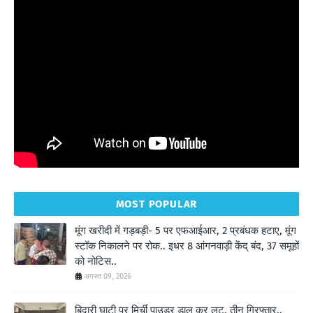
" frameborder="0" allowfullscreen>
MOST POPULAR
मूंग खरीदी में गड़बड़ी- 5 पर एफआईआर, 2 प्रबंधक हटाए, मूंग
स्टॉक निकालने पर रोक.. इधर 8 आंगनवाड़ी केंद् बंद, 37 समूहों
को नोटिस..
अगस्त 09, 2026
बिदारी घाटी पर मिर्ची पाउडर डाल कर लूट, तीन गिरफ्तार..