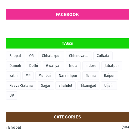
FACEBOOK
TAGS
Bhopal
CG
Chhatarpur
Chhindvada
Colkata
Damoh
Delhi
Gwaliyar
India
indore
Jabalpur
katni
MP
Munbai
Narsinhpur
Panna
Raipur
Reeva-Satana
Sagar
shahdol
Tikamgad
Ujjain
UP
CATEGORIES
Bhopal
(516)