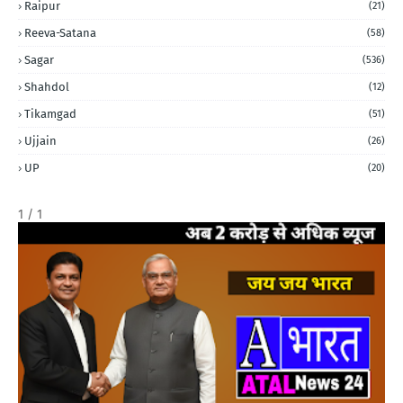
Raipur
(21)
Reeva-Satana
(58)
Sagar
(536)
Shahdol
(12)
Tikamgad
(51)
Ujjain
(26)
UP
(20)
1 / 1