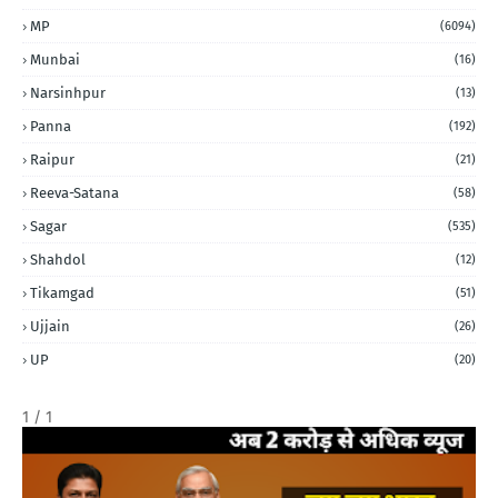
MP
(6094)
Munbai
(16)
Narsinhpur
(13)
Panna
(192)
Raipur
(21)
Reeva-Satana
(58)
Sagar
(535)
Shahdol
(12)
Tikamgad
(51)
Ujjain
(26)
UP
(20)
1 / 1