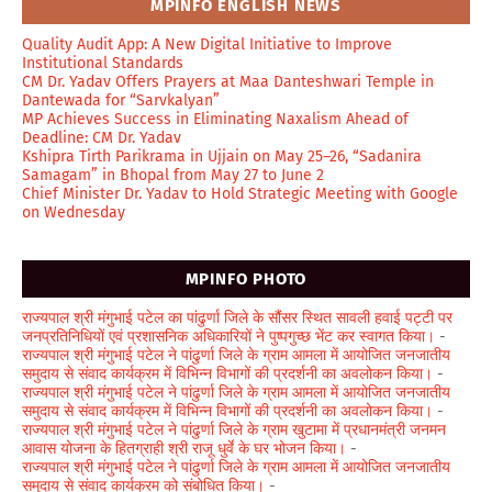
MPINFO ENGLISH NEWS
Quality Audit App: A New Digital Initiative to Improve
Institutional Standards
CM Dr. Yadav Offers Prayers at Maa Danteshwari Temple in
Dantewada for “Sarvkalyan”
MP Achieves Success in Eliminating Naxalism Ahead of
Deadline: CM Dr. Yadav
Kshipra Tirth Parikrama in Ujjain on May 25–26, “Sadanira
Samagam” in Bhopal from May 27 to June 2
Chief Minister Dr. Yadav to Hold Strategic Meeting with Google
on Wednesday
MPINFO PHOTO
राज्यपाल श्री मंगुभाई पटेल का पांढुर्णा जिले के सौंसर स्थित सावली हवाई पट्टी पर
जनप्रतिनिधियों एवं प्रशासनिक अधिकारियों ने पुष्पगुच्छ भेंट कर स्वागत किया।
-
राज्यपाल श्री मंगुभाई पटेल ने पांढुर्णा जिले के ग्राम आमला में आयोजित जनजातीय
समुदाय से संवाद कार्यक्रम में विभिन्न विभागों की प्रदर्शनी का अवलोकन किया।
-
राज्यपाल श्री मंगुभाई पटेल ने पांढुर्णा जिले के ग्राम आमला में आयोजित जनजातीय
समुदाय से संवाद कार्यक्रम में विभिन्न विभागों की प्रदर्शनी का अवलोकन किया।
-
राज्यपाल श्री मंगुभाई पटेल ने पांढुर्णा जिले के ग्राम खुटामा में प्रधानमंत्री जनमन
आवास योजना के हितग्राही श्री राजू धुर्वे के घर भोजन किया।
-
राज्यपाल श्री मंगुभाई पटेल ने पांढुर्णा जिले के ग्राम आमला में आयोजित जनजातीय
समुदाय से संवाद कार्यक्रम को संबोधित किया।
-