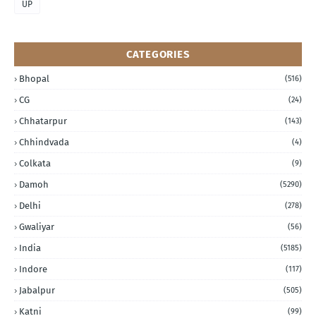
UP
CATEGORIES
Bhopal
(516)
CG
(24)
Chhatarpur
(143)
Chhindvada
(4)
Colkata
(9)
Damoh
(5290)
Delhi
(278)
Gwaliyar
(56)
India
(5185)
Indore
(117)
Jabalpur
(505)
Katni
(99)