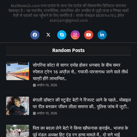
AtalNews24.com मध्य प्रदेश के साथ देश प्रदेश की विश्वसनीय डिजिटल समाचार
वेबसाइट है। यह स्थानीय, राजनीतिक, सामाजिक और जनहित से जुड़ी ताज़ा व निष्पक्ष खबरें
तेज़ी से पाठकों तक पहुँचाने के लिए समर्पित है। संपर्क मोबाइल 8839744763, ईमेल
atalrjain@gmail.com
Random Posts
सोगरिया कोटा से सागर दमोह होकर धनबाद के बीच समर
स्पेशल ट्रेन 16 अप्रैल से.. गयाजी-पारसनाथ जाने वाले तीर्थ
यात्री होंगे लाभान्वित..
अप्रैल 10, 2026
बंगाली डॉक्टर की स्टूडेंट बेटी ने रिजल्ट आने के पहले.. मोबाइल
पर रील बनाकर जीवन लीला समाप्त की.. पुलिस जांच में जुटी..
अप्रैल 10, 2026
पिता का बदला लेने बेटो ने किया खौफनाक क्राईम.. भाजपा के
पूर्व मंडल अध्यक्ष हिट एंड रन हत्या मामले में.. दो सगे भाई