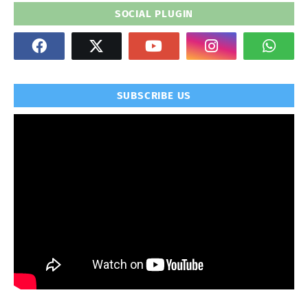
SOCIAL PLUGIN
SUBSCRIBE US
" frameborder="0" allowfullscreen>