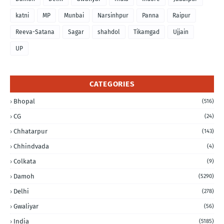
katni
MP
Munbai
Narsinhpur
Panna
Raipur
Reeva-Satana
Sagar
shahdol
Tikamgad
Ujjain
UP
CATEGORIES
Bhopal
(516)
CG
(24)
Chhatarpur
(143)
Chhindvada
(4)
Colkata
(9)
Damoh
(5290)
Delhi
(278)
Gwaliyar
(56)
India
(5185)