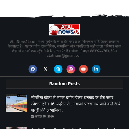
AtalNews24.com मध्य प्रदेश के साथ देश प्रदेश की विश्वसनीय डिजिटल समाचार
वेबसाइट है। यह स्थानीय, राजनीतिक, सामाजिक और जनहित से जुड़ी ताज़ा व निष्पक्ष खबरें
तेज़ी से पाठकों तक पहुँचाने के लिए समर्पित है। संपर्क मोबाइल 8839744763, ईमेल
atalrjain@gmail.com
Random Posts
सोगरिया कोटा से सागर दमोह होकर धनबाद के बीच समर
स्पेशल ट्रेन 16 अप्रैल से.. गयाजी-पारसनाथ जाने वाले तीर्थ
यात्री होंगे लाभान्वित..
अप्रैल 10, 2026