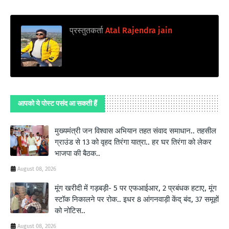
प्रस्तुतकर्ता
Atal Rajendra jain
आपको ये पोस्ट पसंद आ सकती हैं
मुख्यमंत्री जन विश्वास अभियान तहत संवाद समाधान.. तहसील
ग्राउंड से 13 को वृहद तिरंगा यात्रा.. हर घर तिरंगा को लेकर
भाजपा की बैठक..
August 08, 2026
मूंग खरीदी में गड़बड़ी- 5 पर एफआईआर, 2 प्रबंधक हटाए, मूंग
स्टॉक निकालने पर रोक.. इधर 8 आंगनवाड़ी केंद् बंद, 37 समूहों
को नोटिस..
August 08, 2026