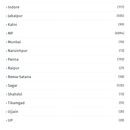
Indore
(117)
Jabalpur
(505)
Katni
(99)
MP
(6094)
Munbai
(16)
Narsinhpur
(13)
Panna
(192)
Raipur
(21)
Reeva-Satana
(58)
Sagar
(535)
Shahdol
(12)
Tikamgad
(51)
Ujjain
(26)
UP
(20)