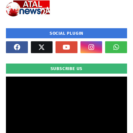
SOCIAL PLUGIN
SUBSCRIBE US
" frameborder="0" allowfullscreen>