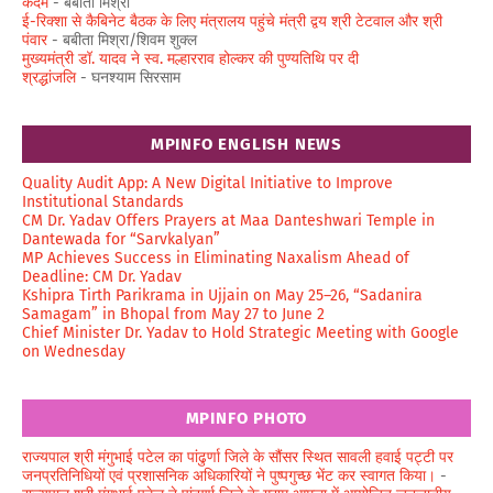
कदम
- बबीता मिश्रा
ई-रिक्शा से कैबिनेट बैठक के लिए मंत्रालय पहुंचे मंत्री द्वय श्री टेटवाल और श्री
पंवार
- बबीता मिश्रा/शिवम शुक्ल
मुख्यमंत्री डॉ. यादव ने स्व. मल्हारराव होल्कर की पुण्यतिथि पर दी
श्रद्धांजलि
- घनश्याम सिरसाम
MPINFO ENGLISH NEWS
Quality Audit App: A New Digital Initiative to Improve
Institutional Standards
CM Dr. Yadav Offers Prayers at Maa Danteshwari Temple in
Dantewada for “Sarvkalyan”
MP Achieves Success in Eliminating Naxalism Ahead of
Deadline: CM Dr. Yadav
Kshipra Tirth Parikrama in Ujjain on May 25–26, “Sadanira
Samagam” in Bhopal from May 27 to June 2
Chief Minister Dr. Yadav to Hold Strategic Meeting with Google
on Wednesday
MPINFO PHOTO
राज्यपाल श्री मंगुभाई पटेल का पांढुर्णा जिले के सौंसर स्थित सावली हवाई पट्टी पर
जनप्रतिनिधियों एवं प्रशासनिक अधिकारियों ने पुष्पगुच्छ भेंट कर स्वागत किया।
-