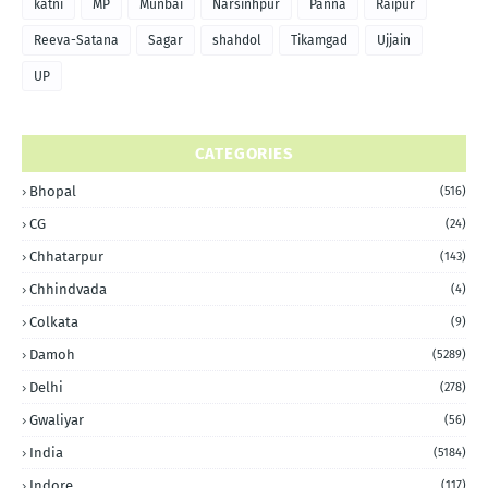
katni
MP
Munbai
Narsinhpur
Panna
Raipur
Reeva-Satana
Sagar
shahdol
Tikamgad
Ujjain
UP
CATEGORIES
Bhopal
(516)
CG
(24)
Chhatarpur
(143)
Chhindvada
(4)
Colkata
(9)
Damoh
(5289)
Delhi
(278)
Gwaliyar
(56)
India
(5184)
Indore
(117)