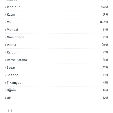
Jabalpur
(505)
Katni
(99)
MP
(6093)
Munbai
(16)
Narsinhpur
(13)
Panna
(192)
Raipur
(21)
Reeva-Satana
(58)
Sagar
(535)
Shahdol
(12)
Tikamgad
(51)
Ujjain
(26)
UP
(20)
1 / 1