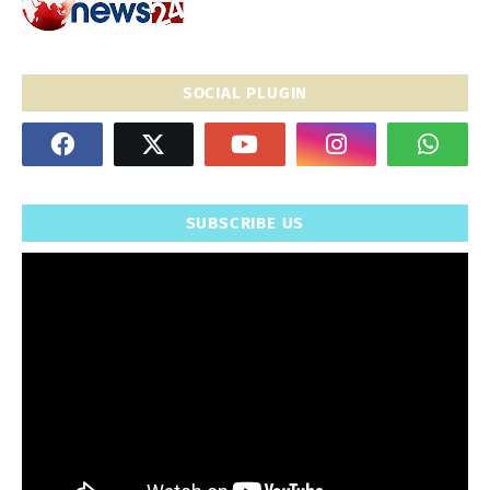
SOCIAL PLUGIN
SUBSCRIBE US
" frameborder="0" allowfullscreen>