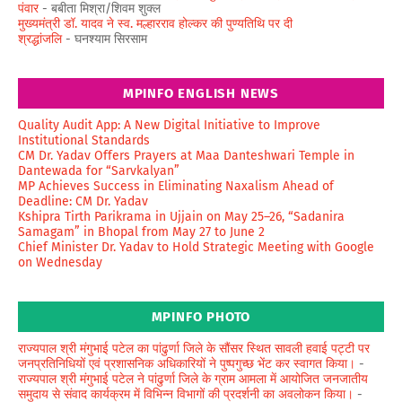
पंवार
- बबीता मिश्रा/शिवम शुक्ल
मुख्यमंत्री डॉ. यादव ने स्व. मल्हारराव होल्कर की पुण्यतिथि पर दी
श्रद्धांजलि
- घनश्याम सिरसाम
MPINFO ENGLISH NEWS
Quality Audit App: A New Digital Initiative to Improve
Institutional Standards
CM Dr. Yadav Offers Prayers at Maa Danteshwari Temple in
Dantewada for “Sarvkalyan”
MP Achieves Success in Eliminating Naxalism Ahead of
Deadline: CM Dr. Yadav
Kshipra Tirth Parikrama in Ujjain on May 25–26, “Sadanira
Samagam” in Bhopal from May 27 to June 2
Chief Minister Dr. Yadav to Hold Strategic Meeting with Google
on Wednesday
MPINFO PHOTO
राज्यपाल श्री मंगुभाई पटेल का पांढुर्णा जिले के सौंसर स्थित सावली हवाई पट्टी पर
जनप्रतिनिधियों एवं प्रशासनिक अधिकारियों ने पुष्पगुच्छ भेंट कर स्वागत किया।
-
राज्यपाल श्री मंगुभाई पटेल ने पांढुर्णा जिले के ग्राम आमला में आयोजित जनजातीय
समुदाय से संवाद कार्यक्रम में विभिन्न विभागों की प्रदर्शनी का अवलोकन किया।
-