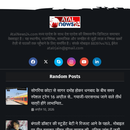
AtalNews24.com मध्य प्रदेश के साथ देश प्रदेश की विश्वसनीय डिजिटल समाचार
वेबसाइट है। यह स्थानीय, राजनीतिक, सामाजिक और जनहित से जुड़ी ताज़ा व निष्पक्ष खबरें
तेज़ी से पाठकों तक पहुँचाने के लिए समर्पित है। संपर्क मोबाइल 8839744763, ईमेल
atalrjain@gmail.com
Random Posts
सोगरिया कोटा से सागर दमोह होकर धनबाद के बीच समर
स्पेशल ट्रेन 16 अप्रैल से.. गयाजी-पारसनाथ जाने वाले तीर्थ
यात्री होंगे लाभान्वित..
अप्रैल 10, 2026
बंगाली डॉक्टर की स्टूडेंट बेटी ने रिजल्ट आने के पहले.. मोबाइल
पर रील बनाकर जीवन लीला समाप्त की.. पुलिस जांच में जुटी..