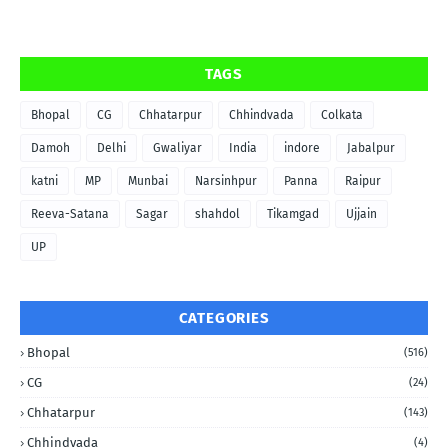
TAGS
Bhopal
CG
Chhatarpur
Chhindvada
Colkata
Damoh
Delhi
Gwaliyar
India
indore
Jabalpur
katni
MP
Munbai
Narsinhpur
Panna
Raipur
Reeva-Satana
Sagar
shahdol
Tikamgad
Ujjain
UP
CATEGORIES
Bhopal
(516)
CG
(24)
Chhatarpur
(143)
Chhindvada
(4)