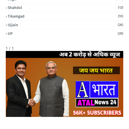
Shahdol
(12)
Tikamgad
(51)
Ujjain
(26)
UP
(20)
1 / 1