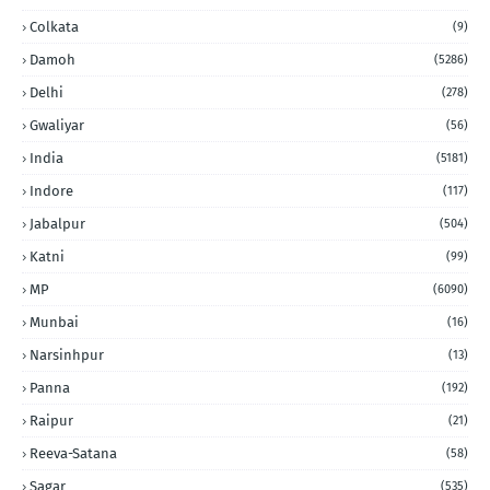
Colkata
(9)
Damoh
(5286)
Delhi
(278)
Gwaliyar
(56)
India
(5181)
Indore
(117)
Jabalpur
(504)
Katni
(99)
MP
(6090)
Munbai
(16)
Narsinhpur
(13)
Panna
(192)
Raipur
(21)
Reeva-Satana
(58)
Sagar
(535)