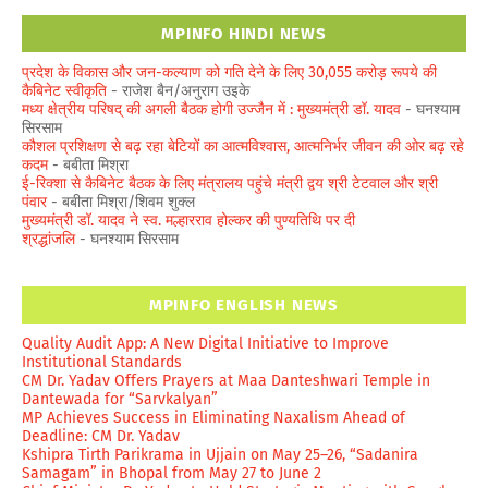
MPINFO HINDI NEWS
प्रदेश के विकास और जन-कल्याण को गति देने के लिए 30,055 करोड़ रूपये की
कैबिनेट स्वीकृति
- राजेश बैन/अनुराग उइके
मध्य क्षेत्रीय परिषद् की अगली बैठक होगी उज्जैन में : मुख्यमंत्री डॉ. यादव
- घनश्याम
सिरसाम
कौशल प्रशिक्षण से बढ़ रहा बेटियों का आत्मविश्वास, आत्मनिर्भर जीवन की ओर बढ़ रहे
कदम
- बबीता मिश्रा
ई-रिक्शा से कैबिनेट बैठक के लिए मंत्रालय पहुंचे मंत्री द्वय श्री टेटवाल और श्री
पंवार
- बबीता मिश्रा/शिवम शुक्ल
मुख्यमंत्री डॉ. यादव ने स्व. मल्हारराव होल्कर की पुण्यतिथि पर दी
श्रद्धांजलि
- घनश्याम सिरसाम
MPINFO ENGLISH NEWS
Quality Audit App: A New Digital Initiative to Improve
Institutional Standards
CM Dr. Yadav Offers Prayers at Maa Danteshwari Temple in
Dantewada for “Sarvkalyan”
MP Achieves Success in Eliminating Naxalism Ahead of
Deadline: CM Dr. Yadav
Kshipra Tirth Parikrama in Ujjain on May 25–26, “Sadanira
Samagam” in Bhopal from May 27 to June 2