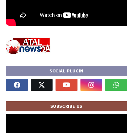
SOCIAL PLUGIN
SUBSCRIBE US
" frameborder="0" allowfullscreen>