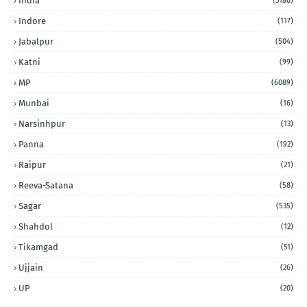
India
(5180)
Indore
(117)
Jabalpur
(504)
Katni
(99)
MP
(6089)
Munbai
(16)
Narsinhpur
(13)
Panna
(192)
Raipur
(21)
Reeva-Satana
(58)
Sagar
(535)
Shahdol
(12)
Tikamgad
(51)
Ujjain
(26)
UP
(20)