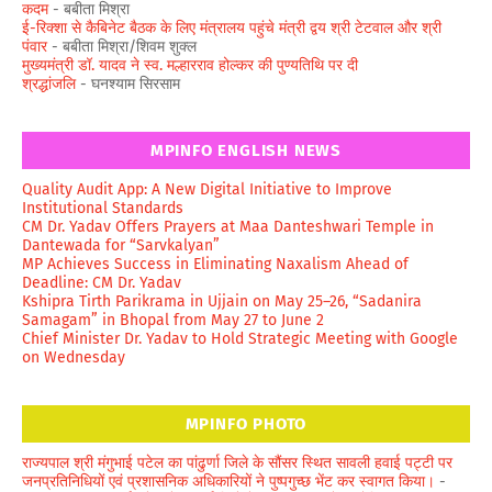
कदम
- बबीता मिश्रा
ई-रिक्शा से कैबिनेट बैठक के लिए मंत्रालय पहुंचे मंत्री द्वय श्री टेटवाल और श्री
पंवार
- बबीता मिश्रा/शिवम शुक्ल
मुख्यमंत्री डॉ. यादव ने स्व. मल्हारराव होल्कर की पुण्यतिथि पर दी
श्रद्धांजलि
- घनश्याम सिरसाम
MPINFO ENGLISH NEWS
Quality Audit App: A New Digital Initiative to Improve
Institutional Standards
CM Dr. Yadav Offers Prayers at Maa Danteshwari Temple in
Dantewada for “Sarvkalyan”
MP Achieves Success in Eliminating Naxalism Ahead of
Deadline: CM Dr. Yadav
Kshipra Tirth Parikrama in Ujjain on May 25–26, “Sadanira
Samagam” in Bhopal from May 27 to June 2
Chief Minister Dr. Yadav to Hold Strategic Meeting with Google
on Wednesday
MPINFO PHOTO
राज्यपाल श्री मंगुभाई पटेल का पांढुर्णा जिले के सौंसर स्थित सावली हवाई पट्टी पर
जनप्रतिनिधियों एवं प्रशासनिक अधिकारियों ने पुष्पगुच्छ भेंट कर स्वागत किया।
-