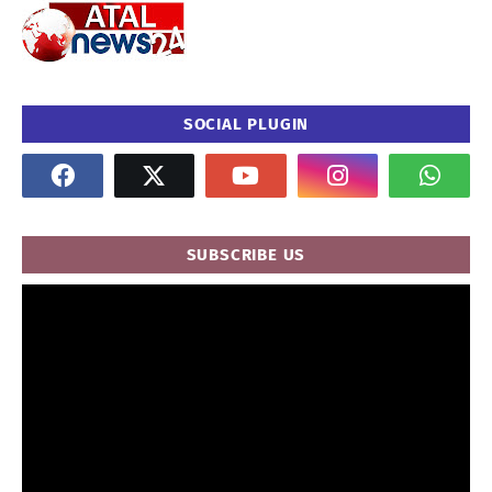
SOCIAL PLUGIN
SUBSCRIBE US
" frameborder="0" allowfullscreen>