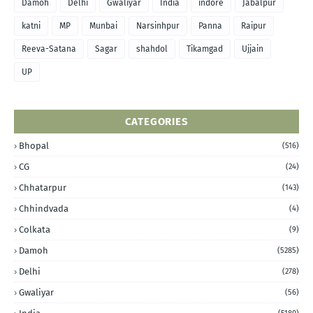
Damoh
Delhi
Gwaliyar
India
indore
Jabalpur
katni
MP
Munbai
Narsinhpur
Panna
Raipur
Reeva-Satana
Sagar
shahdol
Tikamgad
Ujjain
UP
CATEGORIES
Bhopal
(516)
CG
(24)
Chhatarpur
(143)
Chhindvada
(4)
Colkata
(9)
Damoh
(5285)
Delhi
(278)
Gwaliyar
(56)