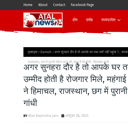
Home
About
Contact
Facebook Page
होम
दमोह
मध्यप्रदेश
मुख्यपृष्ठ
Damoh
अगर सुनहरा दौर है तो आपके घर तक क्यों नहीं पहुंचा ?.. सरकार 
राजस्थान, छग में पुरानी पेंशन लागू की, मप्र में भी होगी : प्रियंका गांधी
अगर सुनहरा दौर है तो आपके घर तक 
उम्मीद होती है रोजगार मिले, महंगाई स
ने हिमाचल, राजस्थान, छग में पुरानी प
गांधी
Atal Rajendra jain
अक्टूबर 28, 2023