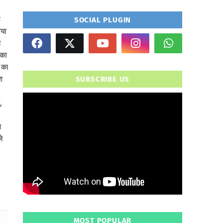
SOCIAL PLUGIN
िया
थ
 का
म का
ेश
SUBSCRIBE US
,
" frameborder="0" allowfullscreen>
ल
े
MOST POPULAR