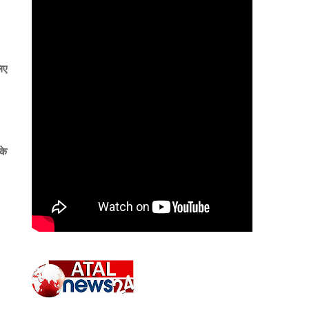
िए
के