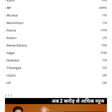
Katni
(99)
MP
(6095)
Munbai
(16)
Narsinhpur
(13)
Panna
(192)
Raipur
(21)
Reeva-Satana
(58)
Sagar
(536)
Shahdol
(12)
Tikamgad
(51)
Ujjain
(26)
UP
(20)
1 / 1