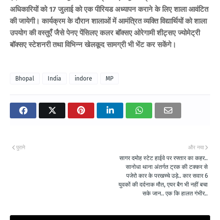
अधिकारियों को 17 जुलाई को एक पीरियड अध्यापन कराने के लिए शाला आवंटित
की जायेगी। कार्यक्रम के दौरान शालाओं में आमंत्रित व्यक्ति विद्यार्थियों को शाला
उपयोग की वस्तुएँ जैसे पेनए पेंसिलए कलर बॉक्सए ओरेगामी शीट्सए ज्योमेट्री
बॉक्सए स्टेशनरी तथा विभिन्न खेलकूद सामग्री भी भेंट कर सकेंगे।
Bhopal
India
indore
MP
पुराने
और नया
सागर दमोह स्टेट हाईवे पर रफ्तार का कहर..
सानोधा थाना अंतर्गत ट्रक की टक्कर से
पजेरो कार के परखच्चे उड़े.. कार सवार 6
युवकों की दर्दनाक मौत, एयर बैग भी नहीं बचा
सके जान.. एक कि हालत गंभीर..