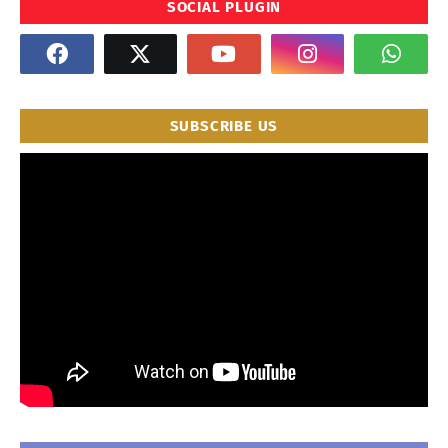
SOCIAL PLUGIN
SUBSCRIBE US
" frameborder="0" allowfullscreen>