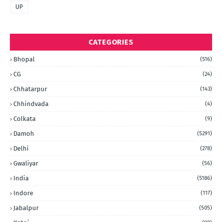
UP
CATEGORIES
Bhopal
(516)
CG
(24)
Chhatarpur
(143)
Chhindvada
(4)
Colkata
(9)
Damoh
(5291)
Delhi
(278)
Gwaliyar
(56)
India
(5186)
Indore
(117)
Jabalpur
(505)