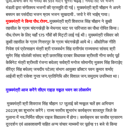
पूजा.अर्चना कर माँ नर्मदा को 551 मीटर चुनरी चढ़ाई। नर्मदा तट पर भजन
मंडली द्वारा संगीतमय भजनों की प्रस्तुति दी गई। मुख्यमंत्री श्री चौहान ने अपने
बचपन का पसंदीदा भजन ष्राम भजन सुखदायी . जपो रे मेरे भाईष् गाया।
मुख्यमंत्री ने किया पौध.रोपण..
मुख्यमंत्री श्री शिवराज सिंह चौहान ने कुक्षी
तहसील के ग्राम चंदनखेड़ी के मेघनाद घाट पर पारिजात का पौधा रोपित किया।
पौध.रोपण के लिए यहाँ 175 गाँवों की मिट्टी लाई गई थी। मुख्यमंत्री रविवार को
कुक्षी तहसील के ग्राम निसरपुर के ग्राम चंदनखेड़ी आये थे। औद्योगिक नीति
निवेश एवं प्रोत्साहन मंत्री श्री राजवर्धन सिंह दत्तीगांव राज्यसभा सांसद श्री
सुमेर सिंह सोलंकी सांसद श्री छतरसिंह दरबार विधायक श्रीमती नीना वर्माए पूर्व
केबिनेट मंत्री श्रीमती रंजना बघेलए सर्वश्री मनोज सोमानीए मुकाम सिंह किराड़ेए
वीरेंद्र सिंह बघेलए जयदीप पटेलए संभाग आयुक्त डॉक्टर पवन कुमार शर्माए
आईजी श्री राकेश गुप्ता जन.प्रतिनिधि और विशाल जन.समुदाय उपस्थित था।
मुख्यमंत्री आज करेंगे सीएम राइज़ स्कूल भवन का लोकार्पण
मुख्यमंत्री श्री शिवराज सिंह चौहान 17 जुलाई को ष्स्कूल चलें हम अभियान
2023ष् का शुभारंभ करेंगे। राज्य स्तरीय शुभारंभ कार्यक्रम शाजापुर जिले के
गुलाना में नव.निर्मित सीएम राइज विद्यालय में होगा। कार्यक्रम का सजीव प्रसारण
दूरदर्शन एवं आकाशवाणी सहित अन्य संचार माध्यमों पर पूर्वान्ह 11 बजे से किया