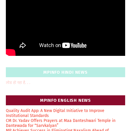
MPINFO HINDI NEWS
लोड हो रहा है. . .
MPINFO ENGLISH NEWS
Quality Audit App: A New Digital Initiative to Improve
Institutional Standards
CM Dr. Yadav Offers Prayers at Maa Danteshwari Temple in
Dantewada for “Sarvkalyan”
MP Achieves Success in Eliminating Naxalism Ahead of