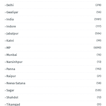
Delhi
(278)
Gwaliyar
(56)
India
(5181)
Indore
(117)
Jabalpur
(504)
Katni
(99)
MP
(6090)
Munbai
(16)
Narsinhpur
(13)
Panna
(192)
Raipur
(21)
Reeva-Satana
(58)
Sagar
(535)
Shahdol
(12)
Tikamgad
(51)