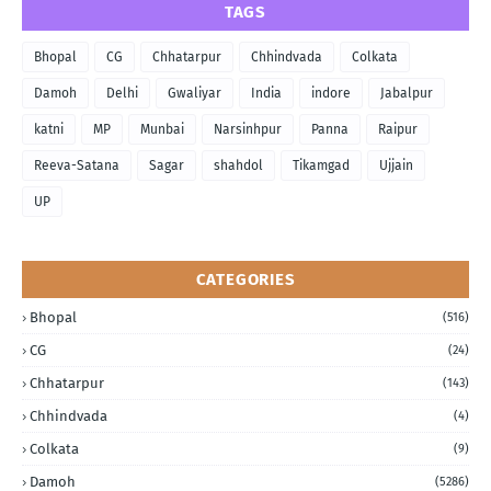
TAGS
Bhopal
CG
Chhatarpur
Chhindvada
Colkata
Damoh
Delhi
Gwaliyar
India
indore
Jabalpur
katni
MP
Munbai
Narsinhpur
Panna
Raipur
Reeva-Satana
Sagar
shahdol
Tikamgad
Ujjain
UP
CATEGORIES
Bhopal
(516)
CG
(24)
Chhatarpur
(143)
Chhindvada
(4)
Colkata
(9)
Damoh
(5286)