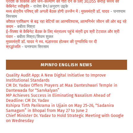
प्रदेश के विकास और जन-कल्याण को गति देने के लिए 30,055 करोड़ रूपये की
कैबिनेट स्वीकृति
- राजेश बैन/अनुराग उइके
मध्य क्षेत्रीय परिषद् की अगली बैठक होगी उज्जैन में : मुख्यमंत्री डॉ. यादव
- घनश्याम
सिरसाम
कौशल प्रशिक्षण से बढ़ रहा बेटियों का आत्मविश्वास, आत्मनिर्भर जीवन की ओर बढ़ रहे
कदम
- बबीता मिश्रा
ई-रिक्शा से कैबिनेट बैठक के लिए मंत्रालय पहुंचे मंत्री द्वय श्री टेटवाल और श्री
पंवार
- बबीता मिश्रा/शिवम शुक्ल
मुख्यमंत्री डॉ. यादव ने स्व. मल्हारराव होल्कर की पुण्यतिथि पर दी
श्रद्धांजलि
- घनश्याम सिरसाम
MPINFO ENGLISH NEWS
Quality Audit App: A New Digital Initiative to Improve
Institutional Standards
CM Dr. Yadav Offers Prayers at Maa Danteshwari Temple in
Dantewada for “Sarvkalyan”
MP Achieves Success in Eliminating Naxalism Ahead of
Deadline: CM Dr. Yadav
Kshipra Tirth Parikrama in Ujjain on May 25–26, “Sadanira
Samagam” in Bhopal from May 27 to June 2
Chief Minister Dr. Yadav to Hold Strategic Meeting with Google
on Wednesday