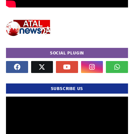
SOCIAL PLUGIN
SUBSCRIBE US
" frameborder="0" allowfullscreen>